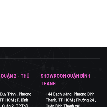
QUẬN 2 - THỦ
SHOWROOM QUẬN BÌNH
THẠNH
Duy Trinh , Phường
144 Bạch Đằng, Phường Bình
 TP HCM ( P. Bình
Thạnh, TP HCM ( Phường 24 ,
, Quận 2, TP.Thủ
Quận Bình Thạnh cũ)