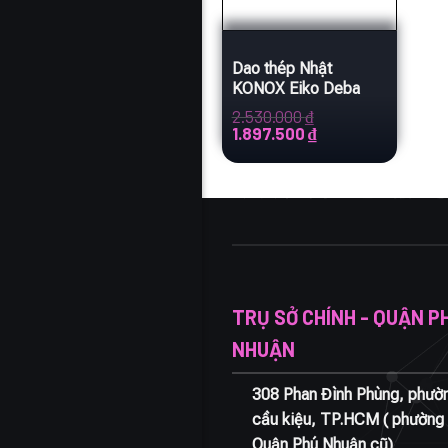
Dao thép Nhật
KONOX Eiko Deba
2.530.000
₫
Giá
Giá
1.897.500
₫
gốc
hiện
là:
tại
2.530.000 ₫.
là:
1.897.500 ₫.
TRỤ SỞ CHÍNH - QUẬN P
NHUẬN
308 Phan Đình Phùng, phườ
cầu kiệu, TP.HCM ( phường 
Quận Phú Nhuận cũ)