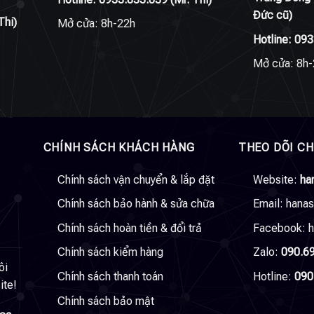
Đức cũ)
Thi)
Mở cửa: 8h-22h
Hotline:
093
Mở cửa: 8h-
CHÍNH SÁCH KHÁCH HÀNG
THEO DÕI C
Chính sách vận chuyển & lắp đặt
Website:
ha
Chính sách bảo hành & sửa chữa
Email:
hana
Chính sách hoàn tiền & đổi trả
Facebook:
h
Chính sách kiểm hàng
Zalo:
090.6
ôi
Chính sách thanh toán
Hotline:
090
ite!
Chính sách bảo mật