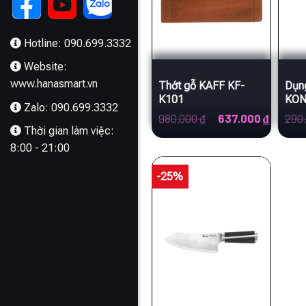
Hotline: 090.699.3332
Website:
www.hanasmart.vn
Thớt gỗ KAFF KF-
Dụn
K101
KON
Zalo: 090.699.3332
Sha
Giá
Giá
980.000
₫
637.000
₫
290
gốc
hiện
Thời gian làm việc:
là:
tại
8:00 - 21:00
980.000 ₫.
là:
637.000
-25%