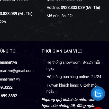
Hotline:
0933.833.039
(Mr. Thi)
3.833.039
(Mr. Thi)
Mở cửa: 8h-22h
22h
HÚNG TÔI
THỜI GIAN LÀM VIỆC
nasmart.vn
Hệ thống showroom: 8-22h mỗi
ngày
smart.vn@gmail.com
Hệ thống bán hàng online: 24/24
anasmart.vn
Tư vấn khách hàng: 8-24h mỗi
99.3332
ngày
.699.3332
Phục vụ quý khách là niềm vinh
hạnh của chúng tôi, đừng ngần