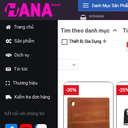
Chuyển
Danh Mục Sản Ph
đến
GIỎ HÀNG
nội
0
₫
dung
Trang chủ
Tìm theo danh mục
T
Sản phẩm
Thiết Bị Gia Dụng
Dịch vụ
Tin tức
Thương hiệu
-35%
-25
Kiểm tra đơn hàng
Kết nối với chúng tôi