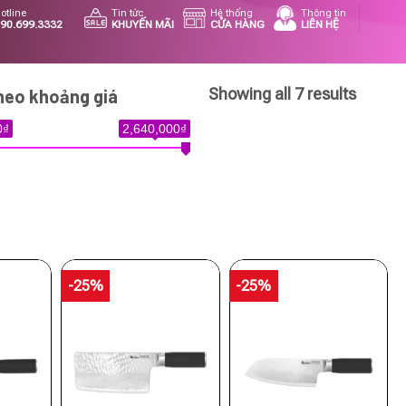
otline
Tin tức
Hệ thống
Thông tin
90.699.3332
KHUYẾN MÃI
CỬA HÀNG
LIÊN HỆ
Showing all 7 results
heo khoảng giá
0₫
2,640,000₫
-25%
-25%