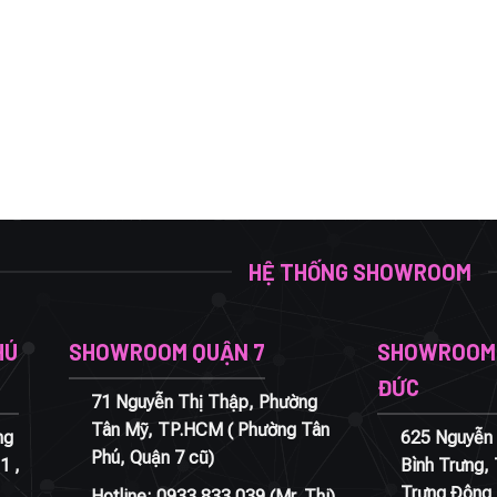
HỆ THỐNG SHOWROOM
HÚ
SHOWROOM QUẬN 7
SHOWROOM 
ĐỨC
71 Nguyễn Thị Thập, Phường
Tân Mỹ, TP.HCM ( Phường Tân
ng
625 Nguyễn 
Phú, Quận 7 cũ)
1 ,
Bình Trưng,
Trưng Đông 
Hotline:
0933.833.039
(Mr. Thi)