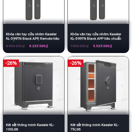
Khóa vân tay cửa nhôm Kassler
Khóa vân tay cửa nhôm Kassler
KL-599TN Black APP, Remote tiêu
KL-599TN Black APP tiêu chuẩn
chuẩn Đức
Đức
Giá
Giá
Giá
Giá
8.890.000
₫
6.223.000
₫
7.890.000
₫
5.523.000
₫
gốc
hiện
gốc
hiện
là:
tại
là:
tại
8.890.000 ₫.
là:
7.890.000 ₫.
là:
6.223.000 ₫.
5.523.000 ₫.
-26%
-26%
Két sắt thông minh Kassler KL-
Két sắt thông minh Kassler KL-
100LS6
75LS6