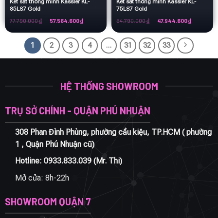
Két sắt thông minh Kassler KL-
Két sắt thông minh Kassler KL-
85LS7 Gold
75LS7 Gold
Giá
Giá
Giá
Giá
77.790.000
₫
57.564.600
₫
64.790.000
₫
47.944.600
₫
gốc
hiện
gốc
hiện
là:
tại
là:
tại
77.790.000 ₫.
là:
64.790.000 ₫.
là:
57.564.600 ₫.
47.944.600
1
2
3
4
…
31
32
33
HỆ THỐNG SHOWROOM
TRỤ SỞ CHÍNH - QUẬN PHÚ NHUẬN
308 Phan Đình Phùng, phường cầu kiệu, TP.HCM ( phường
1 , Quận Phú Nhuận cũ)
Hotline:
0933.833.039
(Mr. Thi)
Mở cửa: 8h-22h
SHOWROOM QUẬN 7