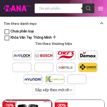
Chuyển
Tìm
kiếm
đến
sản
nội
phẩm
dung
Tìm theo danh mục
Chưa phân loại
Khóa Vân Tay Thông Minh
Tìm theo thương hiệu
-16%
-30%