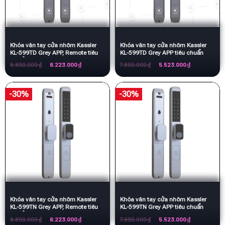
Khóa vân tay cửa nhôm Kassler
Khóa vân tay cửa nhôm Kassler
KL-599TD Grey APP, Remote tiêu
KL-599TD Grey APP tiêu chuẩn
chuẩn Đức
Đức
Giá
Giá
Giá
Giá
8.890.000
₫
6.223.000
₫
7.890.000
₫
5.523.000
₫
gốc
hiện
gốc
hiện
là:
tại
là:
tại
8.890.000 ₫.
là:
7.890.000 ₫.
là:
6.223.000 ₫.
5.523.000 ₫.
-30%
-30%
Khóa vân tay cửa nhôm Kassler
Khóa vân tay cửa nhôm Kassler
KL-599TN Grey APP, Remote tiêu
KL-599TN Grey APP tiêu chuẩn
chuẩn Đức
Đức
Giá
Giá
Giá
Giá
8.890.000
₫
6.223.000
₫
7.890.000
₫
5.523.000
₫
gốc
hiện
gốc
hiện