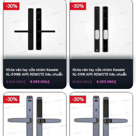
14.120.000 ₫.
8.443.500 ₫
-30%
-30%
Khóa vân tay cửa nhôm Kassler
Khóa vân tay cửa nhôm Kassler
KL-599IB APP, REMOTE tiêu chuẩn
KL-599I APP, REMOTE tiêu chuẩn
Đức
Đức
Giá
Giá
Giá
Giá
8.690.000
₫
6.083.000
₫
8.990.000
₫
6.293.000
₫
gốc
hiện
gốc
hiện
là:
tại
là:
tại
8.690.000 ₫.
là:
8.990.000 ₫.
là:
6.083.000 ₫.
6.293.000 ₫.
-30%
-30%