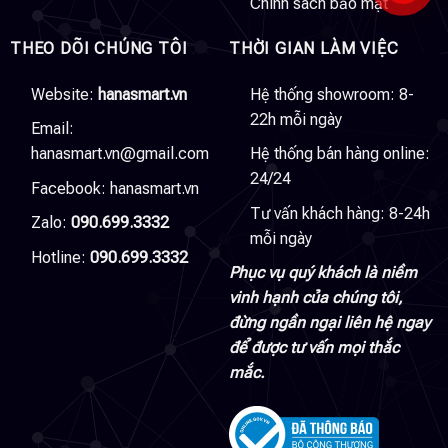
Chính sách bảo mật
THEO DÕI CHÚNG TÔI
THỜI GIAN LÀM VIỆC
Website:
hanasmart.vn
Hệ thống showroom: 8-
22h mỗi ngày
Email:
hanasmart.vn@gmail.com
Hệ thống bán hàng online:
24/24
Facebook:
hanasmart.vn
Tư vấn khách hàng: 8-24h
Zalo:
090.699.3332
mỗi ngày
Hotline:
090.699.3332
Phục vụ quý khách là niềm
vinh hạnh của chúng tôi,
đừng ngần ngại liên hệ ngay
để được tư vấn mọi thắc
mắc.