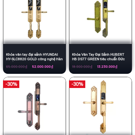
Khóa vân tay đại sảnh HYUNDAI
Khóa Vân Tay Đại Sảnh HUBERT
HY-SLC8820 GOLD công nghệ Hàn
HB DS77 GREEN tiêu chuẩn Đức
Quốc
Giá
Giá
Giá
Giá
65.000.000
₫
52.000.000
₫
18.900.000
₫
13.230.000
₫
gốc
hiện
gốc
hiện
là:
tại
là:
tại
65.000.000 ₫.
là:
18.900.000 ₫.
là:
52.000.000 ₫.
13.230.000 
-30%
-30%