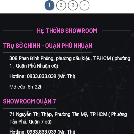
9.380.000 ₫.
là:
16.000.000 ₫.
là:
6.941.200 ₫.
11.840.000 ₫
1
2
3
HỆ THỐNG SHOWROOM
TRỤ SỞ CHÍNH - QUẬN PHÚ NHUẬN
308 Phan Đình Phùng, phường cầu kiệu, TP.HCM ( phường
1 , Quận Phú Nhuận cũ)
Hotline:
0933.833.039
(Mr. Thi)
Mở cửa: 8h-22h
SHOWROOM QUẬN 7
71 Nguyễn Thị Thập, Phường Tân Mỹ, TP.HCM ( Phường
Tân Phú, Quận 7 cũ)
Hotline:
0933.833.039
(Mr. Thi)