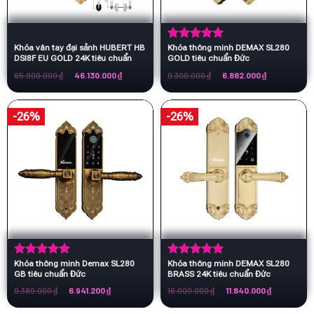
Khóa vân tay đại sảnh HUBERT HB
Khóa thông minh DEMAX SL280
Được xếp
DSI8F EU GOLD 24K tiêu chuẩn
GOLD tiêu chuẩn Đức
hạng
5.00
Đức
5 sao
Giá
Giá
Giá
Giá
65.900.000
₫
46.130.000
₫
9.300.000
₫
6.882.000
₫
gốc
hiện
gốc
hiện
là:
tại
là:
tại
65.900.000 ₫.
là:
9.300.000 ₫.
là:
46.130.000 ₫.
6.882.000 ₫.
-26%
-26%
Khóa thông minh Demax SL280
Khóa thông minh DEMAX SL280
Được xếp
Được xếp
GB tiêu chuẩn Đức
BRASS 24K tiêu chuẩn Đức
hạng
5.00
hạng
5.00
5 sao
5 sao
Giá
Giá
Giá
Giá
9.380.000
₫
6.941.200
₫
16.000.000
₫
11.840.000
₫
gốc
hiện
gốc
hiện
là:
tại
là:
tại