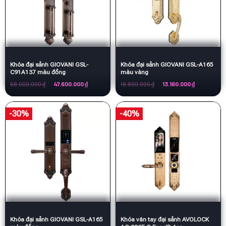
Khóa đại sảnh GIOVANI GSL-
Khóa đại sảnh GIOVANI GSL-A165
C91A137 màu đồng
màu vàng
Giá
Giá
Giá
Giá
68.000.000
₫
47.600.000
₫
18.800.000
₫
13.160.000
₫
gốc
hiện
gốc
hiện
là:
tại
là:
tại
68.000.000 ₫.
là:
18.800.000 ₫.
là:
47.600.000 ₫.
13.160.000 ₫
-30%
-40%
Khóa đại sảnh GIOVANI GSL-A165
Khóa vân tay đại sảnh AVOLOCK