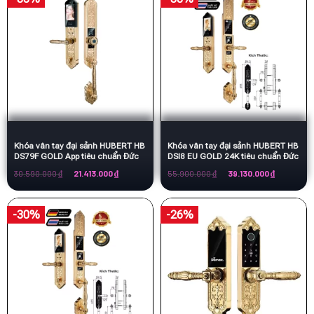
Khóa vân tay đại sảnh HUBERT HB
Khóa vân tay đại sảnh HUBERT HB
DS79F GOLD App tiêu chuẩn Đức
DSI8 EU GOLD 24K tiêu chuẩn Đức
Giá
Giá
Giá
Giá
30.590.000
₫
21.413.000
₫
55.900.000
₫
39.130.000
₫
gốc
hiện
gốc
hiện
là:
tại
là:
tại
30.590.000 ₫.
là:
55.900.000 ₫.
là:
21.413.000 ₫.
39.130.000
-30%
-26%