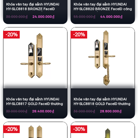
Khóa vân tay đại sảnh HYUNDAI
Khóa vân tay đại sảnh HYUNDAI
Được xếp
HY-SLC8818 BRONZE FaceID
HY-SLC8820 BRONZE FaceID công
hạng
5.00
thương hiệu Hàn Quốc
nghệ hàn Quốc
5 sao
Giá
Giá
Giá
Giá
30.000.000
₫
24.000.000
₫
55.000.000
₫
44.000.000
₫
gốc
hiện
gốc
hiện
là:
tại
là:
tại
30.000.000 ₫.
là:
55.000.000 ₫.
là:
24.000.000 ₫.
44.000.00
-20%
-20%
Khóa vân tay đại sảnh HYUNDAI
Khóa vân tay đại sảnh HYUNDAI
HY-SLC8817 GOLD FaceID thương
HY-SLC8818 GOLD FaceID thương
hiệu Hàn Quốc
hiệu Hàn Quốc
Giá
Giá
Giá
Giá
33.000.000
₫
26.400.000
₫
36.000.000
₫
28.800.000
₫
gốc
hiện
gốc
hiện
là:
tại
là:
tại
33.000.000 ₫.
là:
36.000.000 ₫.
là:
26.400.000 ₫.
28.800.00
-20%
-30%