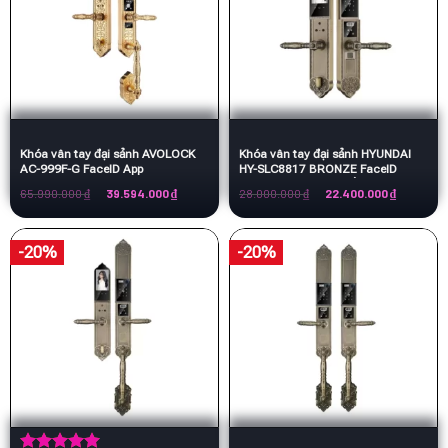
Khóa vân tay đại sảnh AVOLOCK
Khóa vân tay đại sảnh HYUNDAI
AC-999F-G FaceID App
HY-SLC8817 BRONZE FaceID
thương hiệu Hàn Quốc
Giá
Giá
Giá
Giá
65.990.000
₫
39.594.000
₫
28.000.000
₫
22.400.000
₫
gốc
hiện
gốc
hiện
là:
tại
là:
tại
65.990.000 ₫.
là:
28.000.000 ₫.
là:
39.594.000 ₫.
22.400.00
-20%
-20%