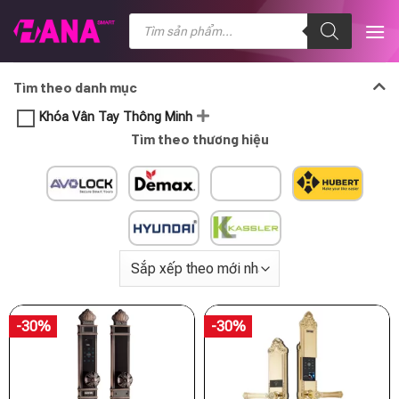
Chuyển
Tìm
kiếm
đến
sản
nội
phẩm
dung
Tìm theo danh mục
Khóa Vân Tay Thông Minh
Tìm theo thương hiệu
-30%
-30%