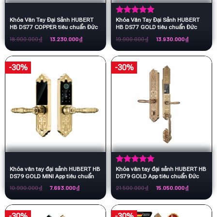
Khóa Vân Tay Đại Sảnh HUBERT
Khóa Vân Tay Đại Sảnh HUBERT
Được xếp
HB DS77 COPPER tiêu chuẩn Đức
HB DS77 GOLD tiêu chuẩn Đức
hạng
5.00
5 sao
Giá
Giá
Giá
Giá
18.900.000
₫
13.230.000
₫
19.900.000
₫
13.930.000
₫
gốc
hiện
gốc
hiện
là:
tại
là:
tại
18.900.000 ₫.
là:
19.900.000 ₫.
là:
13.230.000 ₫.
13.930.000 
-30%
-30%
Khóa vân tay đại sảnh HUBERT HB
Khóa vân tay đại sảnh HUBERT HB
Được xếp
DS79 GOLD MINI App tiêu chuẩn
DS79 GOLD App tiêu chuẩn Đức
hạng
5.00
Đức
5 sao
Giá
Giá
Giá
Giá
10.990.000
₫
7.693.000
₫
21.500.000
₫
15.050.000
₫
gốc
hiện
gốc
hiện
là:
tại
là:
tại
10.990.000 ₫.
là:
21.500.000 ₫.
là:
7.693.000 ₫.
15.050.000 
-30%
-30%