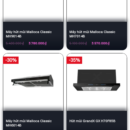
Máy hút mùi Malloca Classic
Máy hút mùi Malloca Classic
MH9014B
MH7014B
Giá
Giá
Giá
Giá
5.400.000
₫
3.780.000
₫
5.100.000
₫
3.570.000
₫
gốc
hiện
gốc
hiện
là:
tại
là:
tại
5.400.000 ₫.
là:
5.100.000 ₫.
là:
3.780.000 ₫.
3.570.000 ₫.
-30%
-35%
Máy hút mùi Malloca Classic
Hút mùi GrandX GX H70F85B
MH6014B