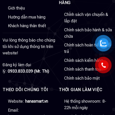
HÀNG
Giới thiệu
Chính sách vận chuyển &
Hướng dẫn mua hàng
lắp đặt
Khách hàng thân thiết
Chính sách bảo hành & sửa
chữa
Vui lòng thông báo cho chúng
Chính sách hoàn tiền & đổi
tôi khi sử dụng thông tin trên
trả
website!
Chính sách kiểm hàng
Đăng ký làm đại
Chính sách thanh toán
lý:
0933.833.039 (Mr. Thi)
Chính sách bảo mật
THEO DÕI CHÚNG TÔI
THỜI GIAN LÀM VIỆC
Website:
hanasmart.vn
Hệ thống showroom: 8-
22h mỗi ngày
Email: