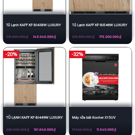
Tủ Lạnh KAFF KF-BI438W LUXURY
Tủ Lạnh KAFF KF-BI546W LUXURY
Giá
Giá
Giá
Giá
178.800.000
₫
143.040.000
₫
218.800.000
₫
175.000.000
₫
gốc
hiện
gốc
hiện
là:
tại
là:
tại
178.800.000 ₫.
là:
218.800.000 ₫.
là:
143.040.000 ₫.
175.000.
-20%
-32%
TỦ LẠNH KAFF KF-BI449W LUXURY
Máy rửa bát Kocher X15UV
Giá
Giá
Giá
Giá
238.000.000
₫
191.040.000
₫
17.500.000
₫
11.940.000
₫
gốc
hiện
gốc
hiện