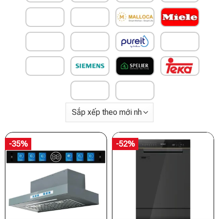
-35%
-52%