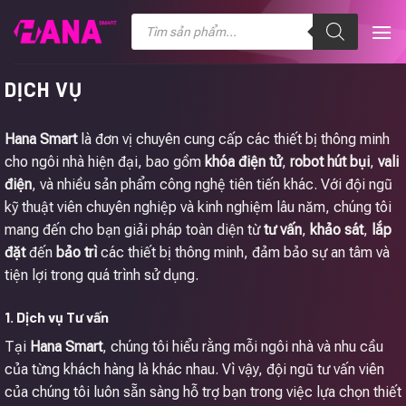
Chuyển
Tìm
kiếm
đến
sản
nội
phẩm
dung
DỊCH VỤ
Hana Smart
là đơn vị chuyên cung cấp các thiết bị thông minh
cho ngôi nhà hiện đại, bao gồm
khóa điện tử
,
robot hút bụi
,
vali
điện
, và nhiều sản phẩm công nghệ tiên tiến khác. Với đội ngũ
kỹ thuật viên chuyên nghiệp và kinh nghiệm lâu năm, chúng tôi
mang đến cho bạn giải pháp toàn diện từ
tư vấn
,
khảo sát
,
lắp
đặt
đến
bảo trì
các thiết bị thông minh, đảm bảo sự an tâm và
tiện lợi trong quá trình sử dụng.
1. Dịch vụ Tư vấn
Tại
Hana Smart
, chúng tôi hiểu rằng mỗi ngôi nhà và nhu cầu
của từng khách hàng là khác nhau. Vì vậy, đội ngũ tư vấn viên
của chúng tôi luôn sẵn sàng hỗ trợ bạn trong việc lựa chọn thiết