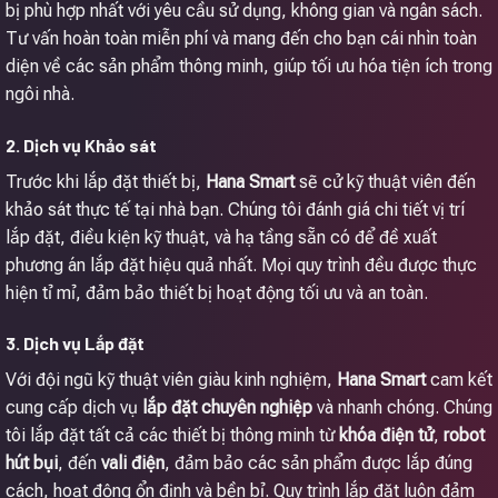
bị phù hợp nhất với yêu cầu sử dụng, không gian và ngân sách.
Tư vấn hoàn toàn miễn phí và mang đến cho bạn cái nhìn toàn
diện về các sản phẩm thông minh, giúp tối ưu hóa tiện ích trong
ngôi nhà.
2. Dịch vụ Khảo sát
Trước khi lắp đặt thiết bị,
Hana Smart
sẽ cử kỹ thuật viên đến
khảo sát thực tế tại nhà bạn. Chúng tôi đánh giá chi tiết vị trí
lắp đặt, điều kiện kỹ thuật, và hạ tầng sẵn có để đề xuất
phương án lắp đặt hiệu quả nhất. Mọi quy trình đều được thực
hiện tỉ mỉ, đảm bảo thiết bị hoạt động tối ưu và an toàn.
3. Dịch vụ Lắp đặt
Với đội ngũ kỹ thuật viên giàu kinh nghiệm,
Hana Smart
cam kết
cung cấp dịch vụ
lắp đặt chuyên nghiệp
và nhanh chóng. Chúng
tôi lắp đặt tất cả các thiết bị thông minh từ
khóa điện tử
,
robot
hút bụi
, đến
vali điện
, đảm bảo các sản phẩm được lắp đúng
cách, hoạt động ổn định và bền bỉ. Quy trình lắp đặt luôn đảm