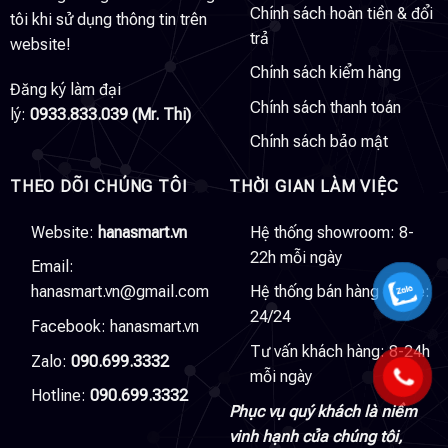
Chính sách hoàn tiền & đổi
tôi khi sử dụng thông tin trên
trả
website!
Chính sách kiểm hàng
Đăng ký làm đại
Chính sách thanh toán
lý:
0933.833.039 (Mr. Thi)
Chính sách bảo mật
THEO DÕI CHÚNG TÔI
THỜI GIAN LÀM VIỆC
Website:
hanasmart.vn
Hệ thống showroom: 8-
22h mỗi ngày
Email:
hanasmart.vn@gmail.com
Hệ thống bán hàng online:
24/24
Facebook:
hanasmart.vn
Tư vấn khách hàng: 8-24h
Zalo:
090.699.3332
mỗi ngày
Hotline:
090.699.3332
Phục vụ quý khách là niềm
vinh hạnh của chúng tôi,