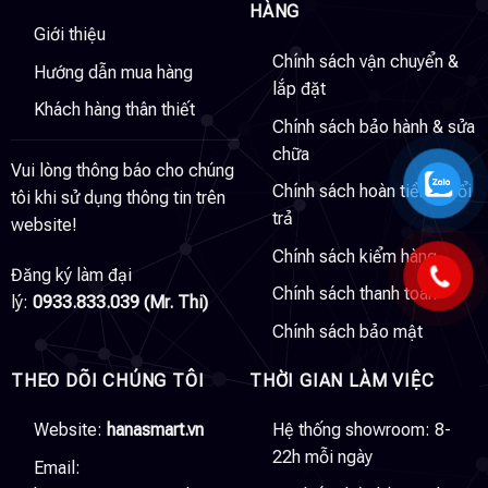
HÀNG
Giới thiệu
Chính sách vận chuyển &
Hướng dẫn mua hàng
lắp đặt
Khách hàng thân thiết
Chính sách bảo hành & sửa
chữa
Vui lòng thông báo cho chúng
Chính sách hoàn tiền & đổi
tôi khi sử dụng thông tin trên
trả
website!
Chính sách kiểm hàng
Đăng ký làm đại
Chính sách thanh toán
lý:
0933.833.039 (Mr. Thi)
Chính sách bảo mật
THEO DÕI CHÚNG TÔI
THỜI GIAN LÀM VIỆC
Website:
hanasmart.vn
Hệ thống showroom: 8-
22h mỗi ngày
Email: