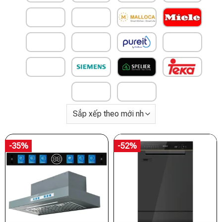
-35%
-52%