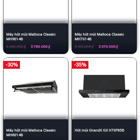
Máy hút mùi Malloca Classic
Máy hút mùi Malloca Classic
MH9014B
MH7014B
Giá
Giá
Giá
Giá
5.400.000
₫
3.780.000
₫
5.100.000
₫
3.570.000
₫
gốc
hiện
gốc
hiện
là:
tại
là:
tại
5.400.000 ₫.
là:
5.100.000 ₫.
là:
3.780.000 ₫.
3.570.000 ₫.
-30%
-35%
Máy hút mùi Malloca Classic
Hút mùi GrandX GX H70F85B
MH6014B