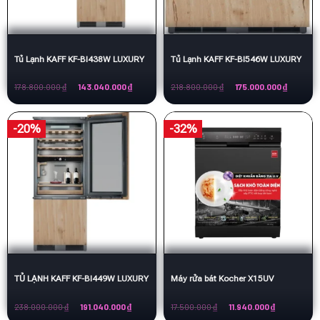
Tủ Lạnh KAFF KF-BI438W LUXURY
Tủ Lạnh KAFF KF-BI546W LUXURY
Giá
Giá
Giá
Giá
178.800.000
₫
143.040.000
₫
218.800.000
₫
175.000.000
₫
gốc
hiện
gốc
hiện
là:
tại
là:
tại
178.800.000 ₫.
là:
218.800.000 ₫.
là:
143.040.000 ₫.
175.000.
-20%
-32%
TỦ LẠNH KAFF KF-BI449W LUXURY
Máy rửa bát Kocher X15UV
Giá
Giá
Giá
Giá
238.000.000
₫
191.040.000
₫
17.500.000
₫
11.940.000
₫
gốc
hiện
gốc
hiện