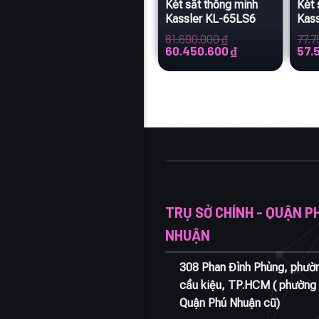
Két sắt thông minh
Két 
Kassler KL-65LS6
Kas
81.690.000
₫
77.
Giá
Giá
Giá
60.450.600
₫
57.
gốc
hiện
gốc
là:
tại
là:
81.690.000 ₫.
là:
77.790
60.450.600 ₫.
TRỤ SỞ CHÍNH - QUẬN P
NHUẬN
308 Phan Đình Phùng, phườ
cầu kiệu, TP.HCM ( phường 
Quận Phú Nhuận cũ)