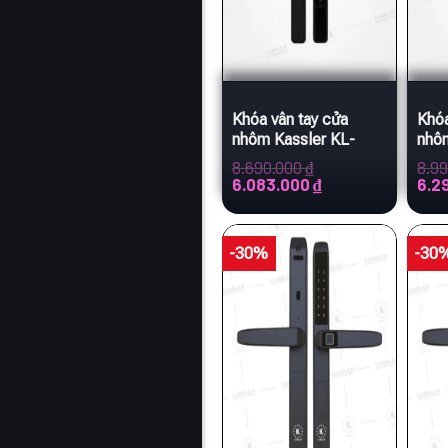
Khóa vân tay cửa
Khóa
nhôm Kassler KL-
nhôm
599IB APP, REMOTE
APP
8.690.000
₫
8.9
tiêu chuẩn Đức
chu
Giá
Giá
Giá
6.083.000
₫
6.2
gốc
hiện
gốc
là:
tại
là:
8.690.000 ₫.
là:
8.990
6.083.000 ₫.
-30%
-30