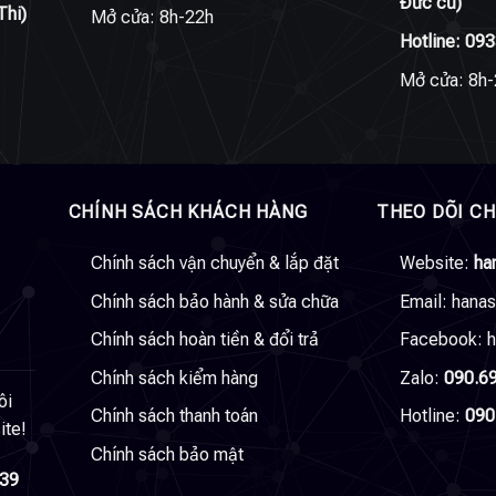
Đức cũ)
Thi)
Mở cửa: 8h-22h
Hotline:
093
Mở cửa: 8h-
CHÍNH SÁCH KHÁCH HÀNG
THEO DÕI C
Chính sách vận chuyển & lắp đặt
Website:
ha
Chính sách bảo hành & sửa chữa
Email:
hana
Chính sách hoàn tiền & đổi trả
Facebook:
h
Chính sách kiểm hàng
Zalo:
090.6
ôi
Chính sách thanh toán
Hotline:
090
ite!
Chính sách bảo mật
039