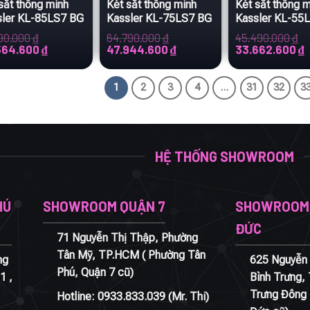
sắt thông minh
Két sắt thông minh
Két sắt thông 
sler KL-85LS7 BG
Kassler KL-75LS7 BG
Kassler KL-55
790.000
₫
64.790.000
₫
45.490.000
₫
Giá
Giá
Giá
Giá
G
564.600
₫
47.944.600
₫
33.662.600
₫
hiện
gốc
hiện
gốc
h
tại
là:
tại
là:
t
.000 ₫.
là:
64.790.000 ₫.
là:
45.490.000 ₫.
l
1
2
3
4
…
31
32
3
57.564.600 ₫.
47.944.600 ₫.
3
HỆ THỐNG SHOWROOM
HÚ
SHOWROOM QUẬN 7
SHOWROOM 
ĐỨC
71 Nguyễn Thị Thập, Phường
Tân Mỹ, TP.HCM ( Phường Tân
ng
625 Nguyễn 
Phú, Quận 7 cũ)
1 ,
Bình Trưng,
Trưng Đông 
Hotline:
0933.833.039
(Mr. Thi)