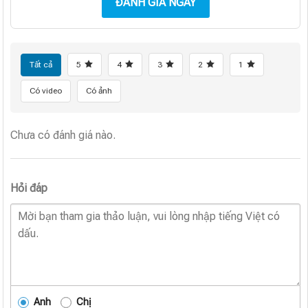
ĐÁNH GIÁ NGAY
Tất cả
5
4
3
2
1
Có video
Có ảnh
Chưa có đánh giá nào.
Hỏi đáp
Anh
Chị