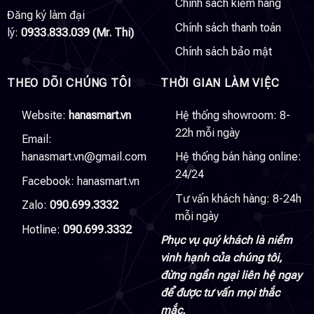
Chính sách kiểm hàng
Đăng ký làm đại
Chính sách thanh toán
lý:
0933.833.039 (Mr. Thi)
Chính sách bảo mật
THEO DÕI CHÚNG TÔI
THỜI GIAN LÀM VIỆC
Website:
hanasmart.vn
Hệ thống showroom: 8-
22h mỗi ngày
Email:
hanasmart.vn@gmail.com
Hệ thống bán hàng online:
24/24
Facebook:
hanasmart.vn
Tư vấn khách hàng: 8-24h
Zalo:
090.699.3332
mỗi ngày
Hotline:
090.699.3332
Phục vụ quý khách là niềm
vinh hạnh của chúng tôi,
đừng ngần ngại liên hệ ngay
để được tư vấn mọi thắc
mắc.