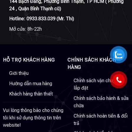
144 Bạch Đằng, Phường Bình Thạnh, TP HCM ( Phường
24 , Quận Bình Thạnh cũ)
Hotline:
0933.833.039
(Mr. Thi)
Mở cửa: 8h-22h
HỖ TRỢ KHÁCH HÀNG
CHÍNH SÁCH KHÁCH
HÀNG
Giới thiệu
Chính sách vận chuyển &
Hướng dẫn mua hàng
lắp đặt
Khách hàng thân thiết
Chính sách bảo hành & sửa
chữa
Vui lòng thông báo cho chúng
Chính sách hoàn tiền & đổi
tôi khi sử dụng thông tin trên
trả
website!