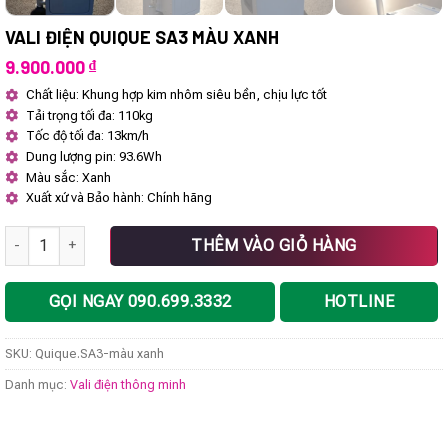
VALI ĐIỆN QUIQUE SA3 MÀU XANH
9.900.000
₫
Chất liệu: Khung hợp kim nhôm siêu bền, chịu lực tốt
Tải trọng tối đa: 110kg
Tốc độ tối đa: 13km/h
Dung lượng pin: 93.6Wh
Màu sắc: Xanh
Xuất xứ và Bảo hành: Chính hãng
Vali điện Quique SA3 màu xanh số lượng
THÊM VÀO GIỎ HÀNG
GỌI NGAY 090.699.3332
HOTLINE
SKU:
Quique.SA3-màu xanh
Danh mục:
Vali điện thông minh