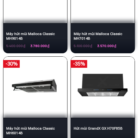
Máy hút mùi Malloca Classic
Máy hút mùi Malloca Classic
MH9014B
MH7014B
Giá
Giá
Giá
Giá
5.400.000
₫
3.780.000
₫
5.100.000
₫
3.570.000
₫
gốc
hiện
gốc
hiện
là:
tại
là:
tại
5.400.000 ₫.
là:
5.100.000 ₫.
là:
3.780.000 ₫.
3.570.000 ₫.
-30%
-35%
Máy hút mùi Malloca Classic
Hút mùi GrandX GX H70F85B
MH6014B