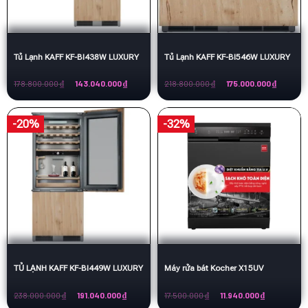
Tủ Lạnh KAFF KF-BI438W LUXURY
Tủ Lạnh KAFF KF-BI546W LUXURY
Giá
Giá
Giá
Giá
178.800.000
₫
143.040.000
₫
218.800.000
₫
175.000.000
₫
gốc
hiện
gốc
hiện
là:
tại
là:
tại
178.800.000 ₫.
là:
218.800.000 ₫.
là:
143.040.000 ₫.
175.000.
-20%
-32%
TỦ LẠNH KAFF KF-BI449W LUXURY
Máy rửa bát Kocher X15UV
Giá
Giá
Giá
Giá
238.000.000
₫
191.040.000
₫
17.500.000
₫
11.940.000
₫
gốc
hiện
gốc
hiện