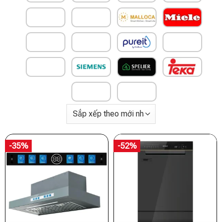
-35%
-52%