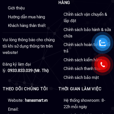
HÀNG
Giới thiệu
Chính sách vận chuyển &
Hướng dẫn mua hàng
lắp đặt
Khách hàng thân thiết
Chính sách bảo hành & sửa
chữa
Vui lòng thông báo cho chúng
Chính sách hoàn tiền & đổi
tôi khi sử dụng thông tin trên
trả
website!
Chính sách kiểm hàng
Đăng ký làm đại
Chính sách thanh toán
lý:
0933.833.039 (Mr. Thi)
Chính sách bảo mật
THEO DÕI CHÚNG TÔI
THỜI GIAN LÀM VIỆC
Website:
hanasmart.vn
Hệ thống showroom: 8-
22h mỗi ngày
Email: