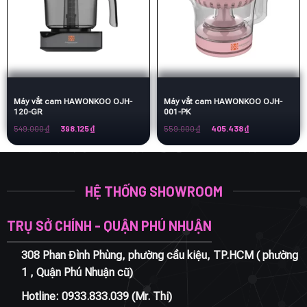
Máy vắt cam HAWONKOO OJH-
Máy vắt cam HAWONKOO OJH-
120-GR
001-PK
Giá
Giá
Giá
Giá
549.000
₫
398.125
₫
559.000
₫
405.438
₫
gốc
hiện
gốc
hiện
là:
tại
là:
tại
549.000 ₫.
là:
559.000 ₫.
là:
398.125 ₫.
405.438 ₫.
HỆ THỐNG SHOWROOM
TRỤ SỞ CHÍNH - QUẬN PHÚ NHUẬN
308 Phan Đình Phùng, phường cầu kiệu, TP.HCM ( phường
1 , Quận Phú Nhuận cũ)
Hotline:
0933.833.039
(Mr. Thi)