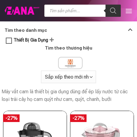
Chuyển
Tìm
kiếm
đến
sản
nội
phẩm
dung
Tìm theo danh mục
Thiết Bị Gia Dụng
Tìm theo thương hiệu
Máy vắt cam là thiết bị gia dụng dùng để ép lấy nước từ các
loại trái cây họ cam quýt như cam, quýt, chanh, bưởi
-27%
-27%