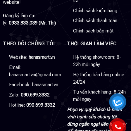
trả
website!
Chính sách kiểm hàng
Đăng ký làm đại
Chính sách thanh toán
lý:
0933.833.039 (Mr. Thi)
Chính sách bảo mật
THEO DÕI CHÚNG TÔI
THỜI GIAN LÀM VIỆC
Website:
hanasmart.vn
Hệ thống showroom: 8-
22h mỗi ngày
Email:
hanasmart.vn@gmail.com
Hệ thống bán hàng online:
24/24
Facebook:
hanasmart.vn
Tư vấn khách hàng: 8-24h
Zalo:
090.699.3332
mỗi ngày
Hotline:
090.699.3332
Phục vụ quý khách là niềm
vinh hạnh của chúng tôi,
đừng ngần ngại liên hệ ngay