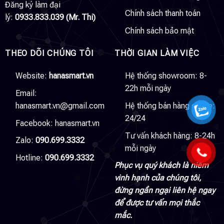
Đăng ký làm đại
Chính sách thanh toán
lý:
0933.833.039 (Mr. Thi)
Chính sách bảo mật
THEO DÕI CHÚNG TÔI
THỜI GIAN LÀM VIỆC
Website:
hanasmart.vn
Hệ thống showroom: 8-
22h mỗi ngày
Email:
hanasmart.vn@gmail.com
Hệ thống bán hàng online:
24/24
Facebook:
hanasmart.vn
Tư vấn khách hàng: 8-24h
Zalo:
090.699.3332
mỗi ngày
Hotline:
090.699.3332
Phục vụ quý khách là niềm
vinh hạnh của chúng tôi,
đừng ngần ngại liên hệ ngay
để được tư vấn mọi thắc
mắc.