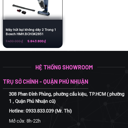
Máy hút bụi không dây 2 Trong 1
Bosch HMH.BCH3K2851
Giá
Giá
7.490.000
₫
5.643.800
₫
gốc
hiện
là:
tại
7.490.000 ₫.
là:
5.643.800 ₫.
HỆ THỐNG SHOWROOM
TRỤ SỞ CHÍNH - QUẬN PHÚ NHUẬN
308 Phan Đình Phùng, phường cầu kiệu, TP.HCM ( phường
1 , Quận Phú Nhuận cũ)
Hotline:
0933.833.039
(Mr. Thi)
Mở cửa: 8h-22h