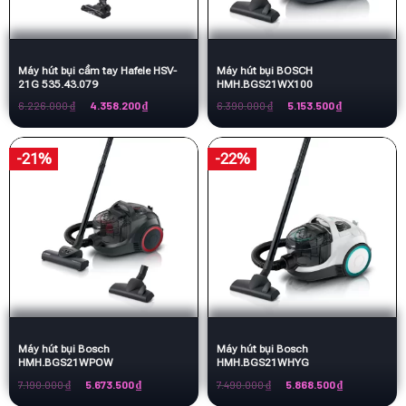
Máy hút bụi cầm tay Hafele HSV-
Máy hút bụi BOSCH
21G 535.43.079
HMH.BGS21WX100
Giá
Giá
Giá
Giá
6.226.000
₫
4.358.200
₫
6.390.000
₫
5.153.500
₫
gốc
hiện
gốc
hiện
là:
tại
là:
tại
6.226.000 ₫.
là:
6.390.000 ₫.
là:
4.358.200 ₫.
5.153.500 ₫.
-21%
-22%
Máy hút bụi Bosch
Máy hút bụi Bosch
HMH.BGS21WPOW
HMH.BGS21WHYG
Giá
Giá
Giá
Giá
7.190.000
₫
5.673.500
₫
7.490.000
₫
5.868.500
₫
gốc
hiện
gốc
hiện
là:
tại
là:
tại