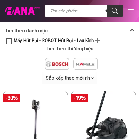
Chuyển
Tìm
kiếm
đến
sản
nội
phẩm
dung
Tìm theo danh mục
Máy Hút Bụi - ROBOT Hút Bụi - Lau Kính
Tìm theo thương hiệu
-30%
-19%