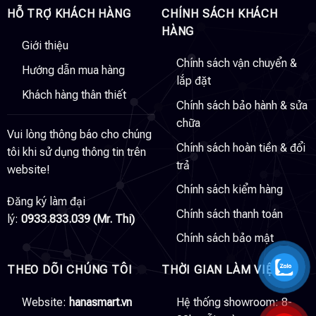
HỖ TRỢ KHÁCH HÀNG
CHÍNH SÁCH KHÁCH
HÀNG
Giới thiệu
Chính sách vận chuyển &
Hướng dẫn mua hàng
lắp đặt
Khách hàng thân thiết
Chính sách bảo hành & sửa
chữa
Vui lòng thông báo cho chúng
Chính sách hoàn tiền & đổi
tôi khi sử dụng thông tin trên
trả
website!
Chính sách kiểm hàng
Đăng ký làm đại
Chính sách thanh toán
lý:
0933.833.039 (Mr. Thi)
Chính sách bảo mật
THEO DÕI CHÚNG TÔI
THỜI GIAN LÀM VIỆC
Website:
hanasmart.vn
Hệ thống showroom: 8-