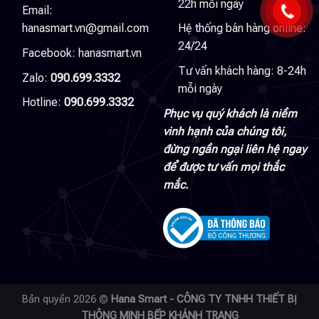
22h mỗi ngày
Email:
hanasmart.vn@gmail.com
Hệ thống bán hàng online:
24/24
Facebook:
hanasmart.vn
Tư vấn khách hàng: 8-24h
Zalo:
090.699.3332
mỗi ngày
Hotline:
090.699.3332
Phục vụ quý khách là niềm
vinh hạnh của chúng tôi,
đừng ngần ngại liên hệ ngay
để được tư vấn mọi thắc
mắc.
Bản quyền 2026 ©
Hana Smart - CÔNG TY TNHH THIẾT BỊ
THÔNG MINH BẾP KHÁNH TRANG