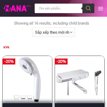
Chuyển
Tìm
kiếm
đến
sản
nội
phẩm
dung
Showing all 16 results, including child brands
-20%
-20%