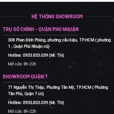
21.080.000 ₫.
là:
14.480.000 ₫.
là:
16.864.000 ₫.
11.584.000 ₫
HỆ THỐNG SHOWROOM
TRỤ SỞ CHÍNH - QUẬN PHÚ NHUẬN
308 Phan Đình Phùng, phường cầu kiệu, TP.HCM ( phường
1 , Quận Phú Nhuận cũ)
Hotline:
0933.833.039
(Mr. Thi)
Mở cửa: 8h-22h
SHOWROOM QUẬN 7
71 Nguyễn Thị Thập, Phường Tân Mỹ, TP.HCM ( Phường
Tân Phú, Quận 7 cũ)
Hotline:
0933.833.039
(Mr. Thi)
Mở cửa: 8h-22h