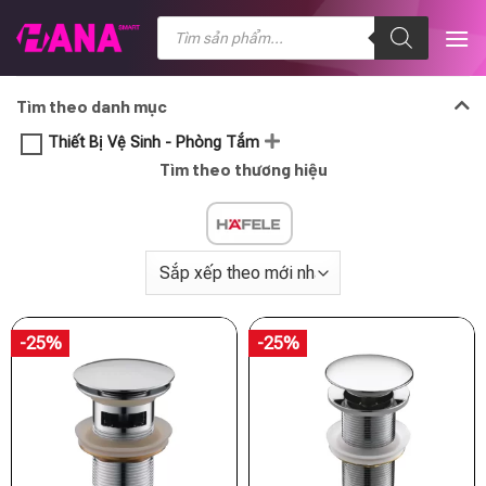
Chuyển
Tìm
kiếm
đến
sản
nội
phẩm
dung
Tìm theo danh mục
Thiết Bị Vệ Sinh - Phòng Tắm
Tìm theo thương hiệu
-25%
-25%