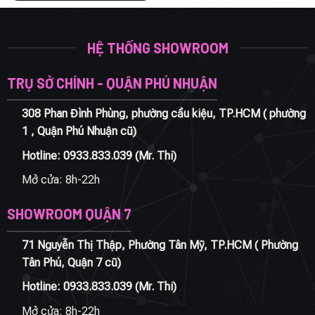
627.000 ₫.
là:
470.250 ₫.
HỆ THỐNG SHOWROOM
TRỤ SỞ CHÍNH - QUẬN PHÚ NHUẬN
308 Phan Đình Phùng, phường cầu kiệu, TP.HCM ( phường
1 , Quận Phú Nhuận cũ)
Hotline:
0933.833.039
(Mr. Thi)
Mở cửa: 8h-22h
SHOWROOM QUẬN 7
71 Nguyễn Thị Thập, Phường Tân Mỹ, TP.HCM ( Phường
Tân Phú, Quận 7 cũ)
Hotline:
0933.833.039
(Mr. Thi)
Mở cửa: 8h-22h