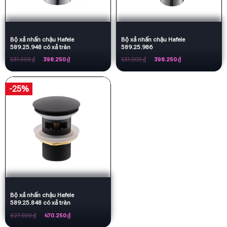
Bộ xả nhấn chậu Hafele
Bộ xả nhấn chậu Hafele
589.25.948 có xả tràn
589.25.986
Giá
Giá
Giá
Giá
531.000
₫
398.250
₫
531.000
₫
398.250
₫
gốc
hiện
gốc
hiện
là:
tại
là:
tại
531.000 ₫.
là:
531.000 ₫.
là:
398.250 ₫.
398.250 ₫.
-25%
Bộ xả nhấn chậu Hafele
589.25.848 có xả tràn
Giá
Giá
627.000
₫
470.250
₫
gốc
hiện
là:
tại