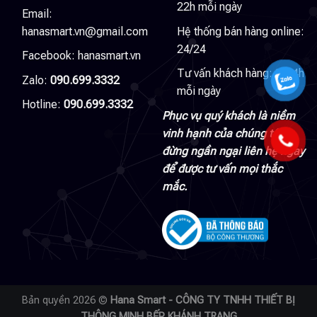
22h mỗi ngày
Email:
hanasmart.vn@gmail.com
Hệ thống bán hàng online:
24/24
Facebook:
hanasmart.vn
Tư vấn khách hàng: 8-24h
Zalo:
090.699.3332
mỗi ngày
Hotline:
090.699.3332
Phục vụ quý khách là niềm
vinh hạnh của chúng tôi,
đừng ngần ngại liên hệ ngay
để được tư vấn mọi thắc
mắc.
Bản quyền 2026 ©
Hana Smart - CÔNG TY TNHH THIẾT BỊ
THÔNG MINH BẾP KHÁNH TRANG