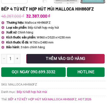
BẾP 4 TỪ KẾT HỢP HÚT MÙI MALLOCA HIH860FZ
Giá
Giá
46.267.000
₫
32.387.000
₫
gốc
hiện
Thương hiệu:
Malloca HIH860FZ
là:
tại
Loại sản phẩm:
Bếp từ kết hợp máy hút
46.267.000 ₫.
là:
32.387.000 ₫.
Xuất xứ:
Chính hãng
Kích thước sản phẩm:
W860 x D520 x H230 mm
Kích thước lỗ đá:
W750 x D480 mm
Bảo hành:
3 năm chính hãng
BẾP 4 TỪ KẾT HỢP HÚT MÙI MALLOCA HIH860FZ số lượng
THÊM VÀO GIỎ HÀNG
GỌI NGAY 090.699.3332
HOTLINE
SKU:
MALLOCA.HIH860FZ
Danh mục:
Bếp từ kết hợp hút mùi
Thẻ:
BẾP 4 TỪ KẾT HỢP HÚT MÙI MALLOCA HIH860FZ
,
HOT2026