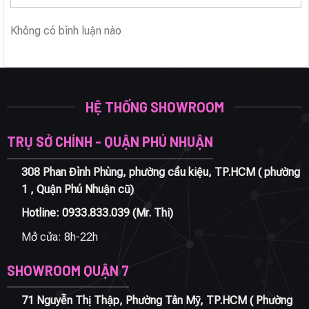
Không có bình luận nào
HỆ THỐNG SHOWROOM
TRỤ SỞ CHÍNH - QUẬN PHÚ NHUẬN
308 Phan Đình Phùng, phường cầu kiệu, TP.HCM ( phường
1 , Quận Phú Nhuận cũ)
Hotline:
0933.833.039
(Mr. Thi)
Mở cửa: 8h-22h
SHOWROOM QUẬN 7
71 Nguyễn Thị Thập, Phường Tân Mỹ, TP.HCM ( Phường