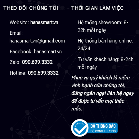
THEO DÕI CHÚNG TÔI
THỜI GIAN LÀM VIỆC
Website:
hanasmart.vn
Hệ thống showroom: 8-
22h mỗi ngày
Email:
hanasmart.vn@gmail.com
Hệ thống bán hàng online:
24/24
Facebook:
hanasmart.vn
Tư vấn khách hàng: 8-24h
Zalo:
090.699.3332
mỗi ngày
Hotline:
090.699.3332
Phục vụ quý khách là niềm
vinh hạnh của chúng tôi,
đừng ngần ngại liên hệ ngay
để được tư vấn mọi thắc
mắc.