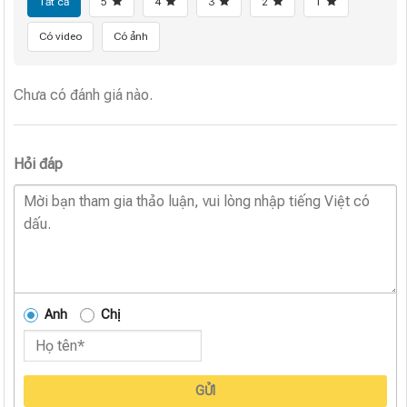
Tất cả
5
4
3
2
1
Có video
Có ảnh
Chưa có đánh giá nào.
Hỏi đáp
Anh
Chị
GỬI