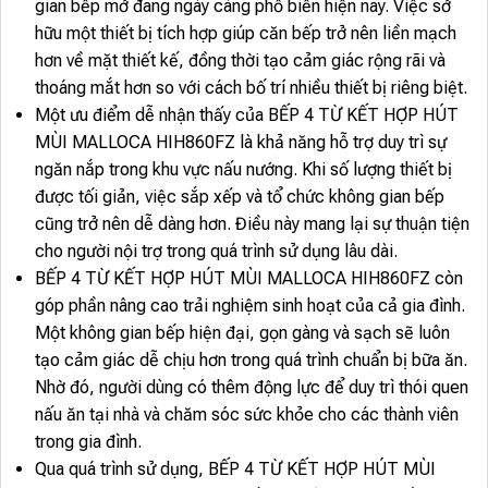
gian bếp mở đang ngày càng phổ biến hiện nay. Việc sở
hữu một thiết bị tích hợp giúp căn bếp trở nên liền mạch
hơn về mặt thiết kế, đồng thời tạo cảm giác rộng rãi và
thoáng mắt hơn so với cách bố trí nhiều thiết bị riêng biệt.
Một ưu điểm dễ nhận thấy của BẾP 4 TỪ KẾT HỢP HÚT
MÙI MALLOCA HIH860FZ là khả năng hỗ trợ duy trì sự
ngăn nắp trong khu vực nấu nướng. Khi số lượng thiết bị
được tối giản, việc sắp xếp và tổ chức không gian bếp
cũng trở nên dễ dàng hơn. Điều này mang lại sự thuận tiện
cho người nội trợ trong quá trình sử dụng lâu dài.
BẾP 4 TỪ KẾT HỢP HÚT MÙI MALLOCA HIH860FZ còn
góp phần nâng cao trải nghiệm sinh hoạt của cả gia đình.
Một không gian bếp hiện đại, gọn gàng và sạch sẽ luôn
tạo cảm giác dễ chịu hơn trong quá trình chuẩn bị bữa ăn.
Nhờ đó, người dùng có thêm động lực để duy trì thói quen
nấu ăn tại nhà và chăm sóc sức khỏe cho các thành viên
trong gia đình.
Qua quá trình sử dụng, BẾP 4 TỪ KẾT HỢP HÚT MÙI