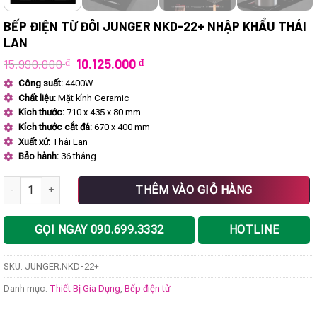
BẾP ĐIỆN TỪ ĐÔI JUNGER NKD-22+ NHẬP KHẨU THÁI
LAN
Giá
Giá
15.990.000
₫
10.125.000
₫
gốc
hiện
Công suất:
4400W
là:
tại
Chất liệu:
Mặt kính Ceramic
15.990.000 ₫.
là:
10.125.000 ₫.
Kích thước:
710 x 435 x 80 mm
Kích thước cắt đá:
670 x 400 mm
Xuất xứ:
Thái Lan
Bảo hành:
36 tháng
Bếp điện từ đôi JUNGER NKD-22+ nhập khẩu Thái Lan số lượng
THÊM VÀO GIỎ HÀNG
GỌI NGAY 090.699.3332
HOTLINE
SKU:
JUNGER.NKD-22+
Danh mục:
Thiết Bị Gia Dụng
,
Bếp điện từ