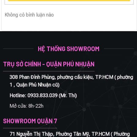
Không có bình luận nào
HỆ THỐNG SHOWROOM
TRỤ SỞ CHÍNH - QUẬN PHÚ NHUẬN
308 Phan Đình Phùng, phường cầu kiệu, TP.HCM ( phường
1 , Quận Phú Nhuận cũ)
Hotline:
0933.833.039
(Mr. Thi)
Mở cửa: 8h-22h
SHOWROOM QUẬN 7
71 Nguyễn Thị Thập, Phường Tân Mỹ, TP.HCM ( Phường