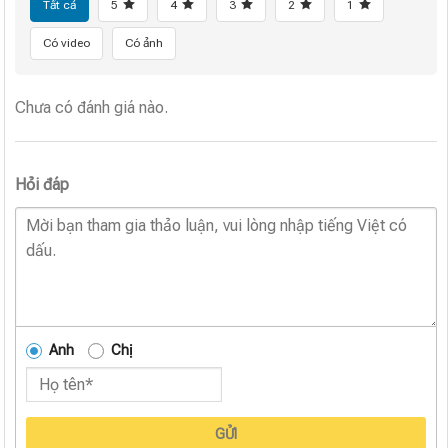
Tất cả
5
4
3
2
1
Có video
Có ảnh
Chưa có đánh giá nào.
Hỏi đáp
Anh
Chị
GỬI