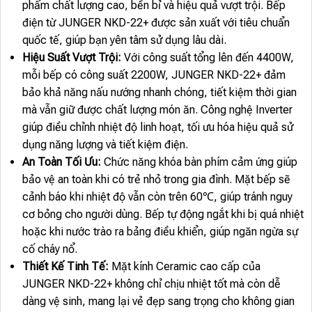
phẩm chất lượng cao, bền bỉ và hiệu quả vượt trội. Bếp
điện từ JUNGER NKD-22+ được sản xuất với tiêu chuẩn
quốc tế, giúp bạn yên tâm sử dụng lâu dài.
Hiệu Suất Vượt Trội:
Với công suất tổng lên đến 4400W,
mỗi bếp có công suất 2200W, JUNGER NKD-22+ đảm
bảo khả năng nấu nướng nhanh chóng, tiết kiệm thời gian
mà vẫn giữ được chất lượng món ăn. Công nghệ Inverter
giúp điều chỉnh nhiệt độ linh hoạt, tối ưu hóa hiệu quả sử
dụng năng lượng và tiết kiệm điện.
An Toàn Tối Ưu:
Chức năng khóa bàn phím cảm ứng giúp
bảo vệ an toàn khi có trẻ nhỏ trong gia đình. Mặt bếp sẽ
cảnh báo khi nhiệt độ vẫn còn trên 60℃, giúp tránh nguy
cơ bỏng cho người dùng. Bếp tự động ngắt khi bị quá nhiệt
hoặc khi nước trào ra bảng điều khiển, giúp ngăn ngừa sự
cố cháy nổ.
Thiết Kế Tinh Tế:
Mặt kính Ceramic cao cấp của
JUNGER NKD-22+ không chỉ chịu nhiệt tốt mà còn dễ
dàng vệ sinh, mang lại vẻ đẹp sang trọng cho không gian