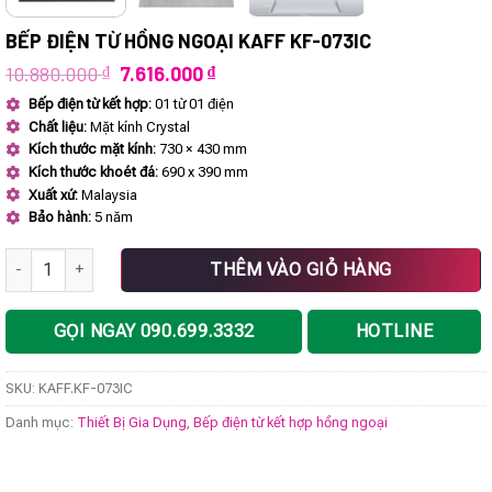
BẾP ĐIỆN TỪ HỒNG NGOẠI KAFF KF-073IC
Giá
Giá
10.880.000
₫
7.616.000
₫
gốc
hiện
Bếp điện từ kết hợp:
01 từ 01 điện
là:
tại
Chất liệu:
Mặt kính Crystal
10.880.000 ₫.
là:
7.616.000 ₫.
Kích thước mặt kính:
730 × 430 mm
Kích thước khoét đá:
690 x 390 mm
Xuất xứ:
Malaysia
Bảo hành:
5 năm
Bếp điện từ hồng ngoại KAFF KF-073IC số lượng
THÊM VÀO GIỎ HÀNG
GỌI NGAY 090.699.3332
HOTLINE
SKU:
KAFF.KF-073IC
Danh mục:
Thiết Bị Gia Dụng
,
Bếp điện từ kết hợp hồng ngoại