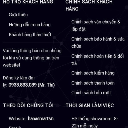
HỖ TRỢ KHÁCH HÀNG
CHÍNH SÁCH KHÁCH
HÀNG
Giới thiệu
Chính sách vận chuyển &
Hướng dẫn mua hàng
lắp đặt
Khách hàng thân thiết
Chính sách bảo hành & sửa
chữa
Vui lòng thông báo cho chúng
Chính sách hoàn tiền & đổi
tôi khi sử dụng thông tin trên
trả
website!
Chính sách kiểm hàng
Đăng ký làm đại
Chính sách thanh toán
lý:
0933.833.039 (Mr. Thi)
Chính sách bảo mật
THEO DÕI CHÚNG TÔI
THỜI GIAN LÀM VIỆC
Website:
hanasmart.vn
Hệ thống showroom: 8-
22h mỗi ngày