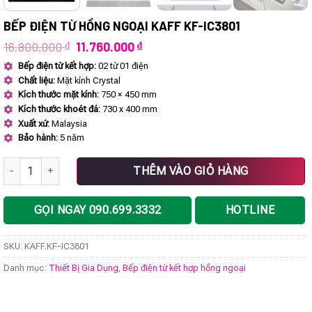
BẾP ĐIỆN TỪ HỒNG NGOẠI KAFF KF-IC3801
Giá
Giá
16.800.000
₫
11.760.000
₫
gốc
hiện
Bếp điện từ kết hợp:
02 từ 01 điện
là:
tại
Chất liệu:
Mặt kính Crystal
16.800.000 ₫.
là:
11.760.000 ₫.
Kích thước mặt kính:
750 × 450 mm
Kích thước khoét đá:
730 x 400 mm
Xuất xứ:
Malaysia
Bảo hành:
5 năm
Bếp điện từ hồng ngoại KAFF KF-IC3801 số lượng
THÊM VÀO GIỎ HÀNG
GỌI NGAY 090.699.3332
HOTLINE
SKU:
KAFF.KF-IC3801
Danh mục:
Thiết Bị Gia Dụng
,
Bếp điện từ kết hợp hồng ngoại