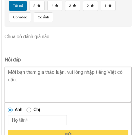
Tất cả
5
4
3
2
1
Có video
Có ảnh
Chưa có đánh giá nào.
Hỏi đáp
Anh
Chị
GỬI