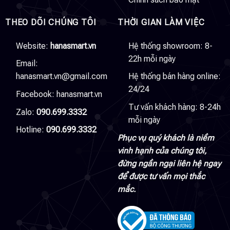
THEO DÕI CHÚNG TÔI
THỜI GIAN LÀM VIỆC
Website:
hanasmart.vn
Hệ thống showroom: 8-
22h mỗi ngày
Email:
hanasmart.vn@gmail.com
Hệ thống bán hàng online:
24/24
Facebook:
hanasmart.vn
Tư vấn khách hàng: 8-24h
Zalo:
090.699.3332
mỗi ngày
Hotline:
090.699.3332
Phục vụ quý khách là niềm
vinh hạnh của chúng tôi,
đừng ngần ngại liên hệ ngay
để được tư vấn mọi thắc
mắc.