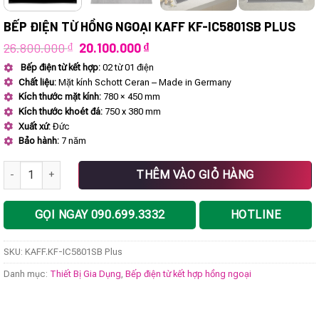
BẾP ĐIỆN TỪ HỒNG NGOẠI KAFF KF-IC5801SB PLUS
Giá
Giá
26.800.000
₫
20.100.000
₫
gốc
hiện
Bếp điện từ kết hợp:
02 từ 01 điện
là:
tại
Chất liệu:
Mặt kính Schott Ceran – Made in Germany
26.800.000 ₫.
là:
20.100.000 ₫.
Kích thước mặt kính:
780 × 450 mm
Kích thước khoét đá:
750 x 380 mm
Xuất xứ:
Đức
Bảo hành:
7 năm
Bếp điện từ hồng ngoại KAFF KF-IC5801SB Plus số lượng
THÊM VÀO GIỎ HÀNG
GỌI NGAY 090.699.3332
HOTLINE
SKU:
KAFF.KF-IC5801SB Plus
Danh mục:
Thiết Bị Gia Dụng
,
Bếp điện từ kết hợp hồng ngoại