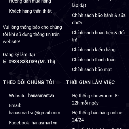
Hướng dẫn mua hàng
lắp đặt
Khách hàng thân thiết
Chính sách bảo hành & sửa
chữa
Vui lòng thông báo cho chúng
Chính sách hoàn tiền & đổi
tôi khi sử dụng thông tin trên
trả
website!
Chính sách kiểm hàng
Đăng ký làm đại
Chính sách thanh toán
lý:
0933.833.039 (Mr. Thi)
Chính sách bảo mật
THEO DÕI CHÚNG TÔI
THỜI GIAN LÀM VIỆC
Website:
hanasmart.vn
Hệ thống showroom: 8-
22h mỗi ngày
Email:
hanasmart.vn@gmail.com
Hệ thống bán hàng online:
24/24
Facebook:
hanasmart.vn