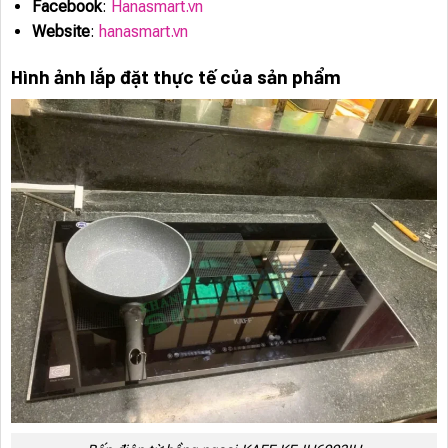
Facebook
:
Hanasmart.vn
Website
:
hanasmart.vn
Hình ảnh lắp đặt thực tế của sản phẩm