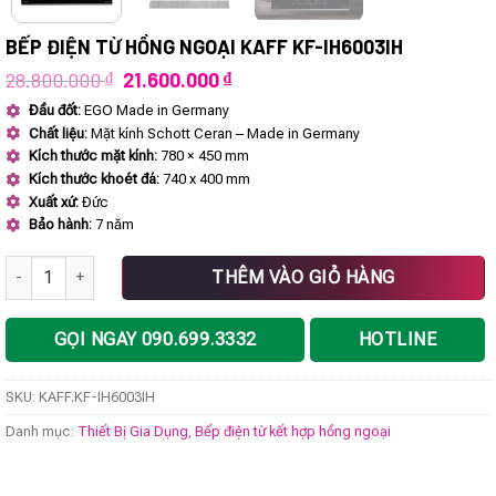
BẾP ĐIỆN TỪ HỒNG NGOẠI KAFF KF-IH6003IH
Giá
Giá
28.800.000
₫
21.600.000
₫
gốc
hiện
Đầu đốt:
EGO Made in Germany
là:
tại
Chất liệu:
Mặt kính Schott Ceran – Made in Germany
28.800.000 ₫.
là:
21.600.000 ₫.
Kích thước mặt kính:
780 × 450 mm
Kích thước khoét đá:
740 x 400 mm
Xuất xứ:
Đức
Bảo hành:
7 năm
Bếp điện từ hồng ngoại KAFF KF-IH6003IH số lượng
THÊM VÀO GIỎ HÀNG
GỌI NGAY 090.699.3332
HOTLINE
SKU:
KAFF.KF-IH6003IH
Danh mục:
Thiết Bị Gia Dụng
,
Bếp điện từ kết hợp hồng ngoại