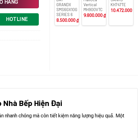
IỎ HÀNG
GRANDX
Vertical
KH747TE
SMS6GX10G
MH900VTC
10.472.000
₫
SERIES 6
9.800.000
₫
HOTLINE
8.500.000
₫
o Nhà Bếp Hiện Đại
ăn nhanh chóng mà còn tiết kiệm năng lượng hiệu quả. Một