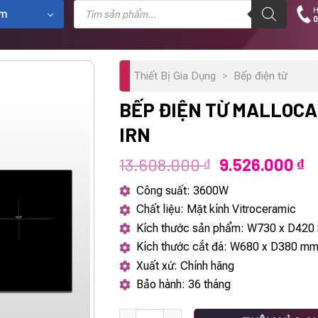
Tìm
H
kiếm
ẩm
0
sản
phẩm
Thiết Bị Gia Dụng
>
Bếp điện từ
BẾP ĐIỆN TỪ MALLOCA
IRN
Giá
G
13.608.000
9.526.000
₫
₫
gốc
h
Công suất: 3600W
là:
tạ
Chất liệu: Mặt kính Vitroceramic
13.608.000 ₫.
là
Kích thước sản phẩm: W730 x D420
9.
Kích thước cắt đá: W680 x D380 m
Xuất xứ: Chính hãng
Bảo hành: 36 tháng
Bếp điện từ Malloca MH-732 IRN số lượng