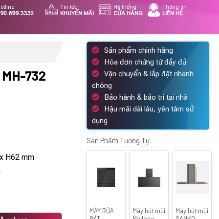
otline
Tin tức
Hệ thống
Thông tin
90.699.3332
KHUYẾN MÃI
CỬA HÀNG
LIÊN HỆ
Sản phẩm chính hãng
Hóa đơn chứng từ đầy đủ
 MH-732
Vận chuyển & lắp đặt nhanh
chóng
Bảo hành & bảo trì tại nhà
Hậu mãi dài lâu, yên tâm sử
iá
dụng
iện
i
Sản Phẩm Tương Tự
:
 x H62 mm
526.000 ₫.
m
MÁY RỬA
Máy hút mùi
Máy hút mùi
BÁT
Malloca
SANKO