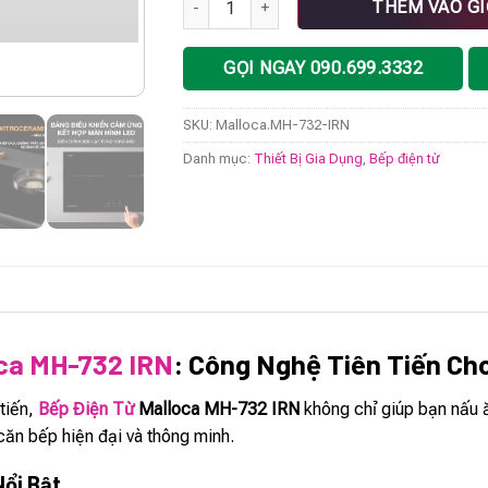
THÊM VÀO G
GỌI NGAY 090.699.3332
SKU:
Malloca.MH-732-IRN
Danh mục:
Thiết Bị Gia Dụng
,
Bếp điện từ
oca MH-732 IRN
: Công Nghệ Tiên Tiến Ch
 tiến,
Bếp Điện Từ
Malloca MH-732 IRN
không chỉ giúp bạn nấu 
căn bếp hiện đại và thông minh.
Nổi Bật