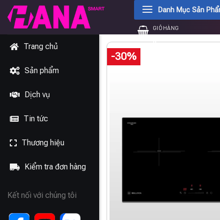
Chuyển
Danh Mục Sản Ph
đến
GIỎ HÀNG
nội
0
₫
dung
Trang chủ
-30%
Sản phẩm
Dịch vụ
Tin tức
Thương hiệu
Kiểm tra đơn hàng
Kết nối với chúng tôi