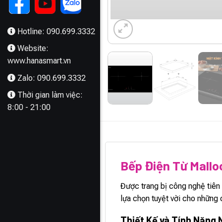
Hotline: 090.699.3332
Website:
www.hanasmart.vn
Zalo: 090.699.3332
Thời gian làm việc:
8:00 - 21:00
MÔ TẢ
Bếp Điện Từ Mall
Được trang bị công nghệ tiên
lựa chọn tuyệt vời cho những 
Thiết Kế và Tính Năng 