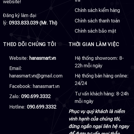
website!
Chính sách kiểm hàng
Đăng ký làm đại
Chính sách thanh toán
lý:
0933.833.039 (Mr. Thi)
Chính sách bảo mật
THEO DÕI CHÚNG TÔI
THỜI GIAN LÀM VIỆC
Website:
hanasmart.vn
Hệ thống showroom: 8-
22h mỗi ngày
Email:
hanasmart.vn@gmail.com
Hệ thống bán hàng online:
24/24
Facebook:
hanasmart.vn
Tư vấn khách hàng: 8-24h
Zalo:
090.699.3332
mỗi ngày
Hotline:
090.699.3332
Phục vụ quý khách là niềm
vinh hạnh của chúng tôi,
đừng ngần ngại liên hệ ngay
để được tư vấn mọi thắc