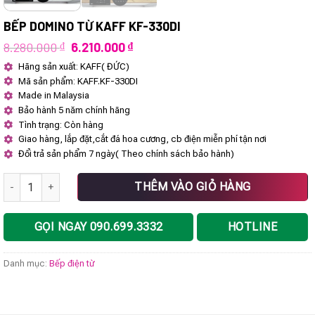
BẾP DOMINO TỪ KAFF KF-330DI
Giá
Giá
8.280.000
₫
6.210.000
₫
gốc
hiện
Hãng sản xuất: KAFF( ĐỨC)
là:
tại
Mã sản phẩm: KAFF.KF-330DI
8.280.000 ₫.
là:
6.210.000 ₫.
Made in Malaysia
Bảo hành 5 năm chính hãng
Tình trạng: Còn hàng
Giao hàng, lắp đặt,cắt đá hoa cương, cb điện miễn phí tận nơi
Đổi trả sản phẩm 7 ngày( Theo chính sách bảo hành)
Bếp Domino Từ KAFF KF-330DI số lượng
THÊM VÀO GIỎ HÀNG
GỌI NGAY 090.699.3332
HOTLINE
Danh mục:
Bếp điện từ