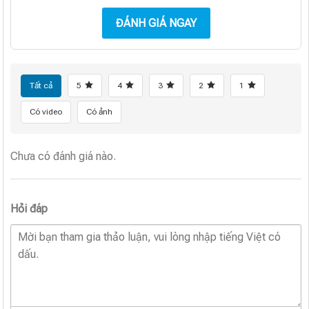
ĐÁNH GIÁ NGAY
Tất cả
5
4
3
2
1
Có video
Có ảnh
Chưa có đánh giá nào.
Hỏi đáp