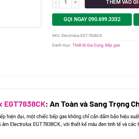
THÊM VÀO G
GỌI NGAY 090.699.3332
SKU:
Electrolux.EGT7838CK
Danh mục:
Thiết Bị Gia Dụng
,
Bếp gas
ux EGT7838CK
: An Toàn và Sang Trọng C
bếp hiện đại, một chiếc bếp gas không chỉ cần đảm bảo hiệu suấ
s âm Electrolux EGT7838CK, với thiết kế màu đen tinh tế và các t