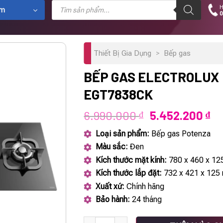
Tìm
H
kiếm
ẩm
0
sản
phẩm
Thiết Bị Gia Dụng
>
Bếp gas
BẾP GAS ELECTROLUX
EGT7838CK
Giá
Gi
6.990.000
5.452.200
₫
₫
gốc
hi
Loại sản phẩm:
Bếp gas Potenza
là:
tạ
Màu sắc:
Đen
6.990.000 ₫.
là:
Kích thước mặt kính:
780 x 460 x 1
5.
Kích thước lắp đặt:
732 x 421 x 125
Xuất xứ:
Chính hãng
Bảo hành:
24 tháng
Bếp gas Electrolux EGT7838CK số lượng