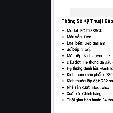
Thông Số Kỹ Thuật Bế
Model
: EGT7838CK
Màu sắc
: Đen
Loại bếp
: Bếp gas âm
Số bếp
: 3 bếp
Mặt bếp
: Kính cường lực
Đầu đốt
: Hệ thống đa đầu 
Hệ thống đánh lửa
: Đánh l
Kích thước sản phẩm
: 78
Kích thước lắp đặt
: 732 
Nhà sản xuất
: Electrolux
Xuất xứ
: Chính hãng
Thời gian bảo hành
: 24 th