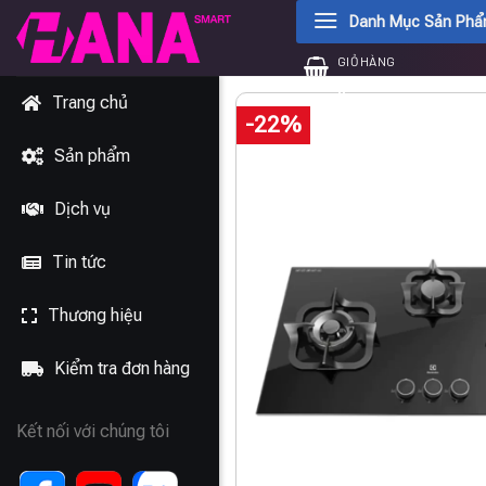
Chuyển
Danh Mục Sản Ph
đến
GIỎ HÀNG
nội
0
₫
dung
Trang chủ
-22%
Sản phẩm
Dịch vụ
Tin tức
Thương hiệu
Kiểm tra đơn hàng
Kết nối với chúng tôi