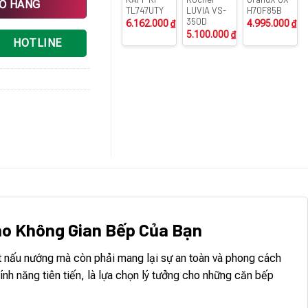
IỎ HÀNG
TL747UTY
LUVIA VS-
H70F85B
350D
6.162.000
₫
4.995.000
₫
5.100.000
₫
HOTLINE
ho Không Gian Bếp Của Bạn
t nấu nướng mà còn phải mang lại sự an toàn và phong cách
ính năng tiên tiến, là lựa chọn lý tưởng cho những căn bếp