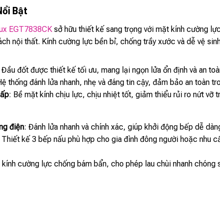
Nổi Bật
olux EGT7838CK
sở hữu thiết kế sang trọng với mặt kính cường lự
ch nội thất. Kính cường lực bền bỉ, chống trầy xước và dễ vệ sinh
: Đầu đốt được thiết kế tối ưu, mang lại ngọn lửa ổn định và an to
Hệ thống đánh lửa nhanh, nhẹ và đáng tin cậy, đảm bảo an toàn tr
cấp
: Bề mặt kính chịu lực, chịu nhiệt tốt, giảm thiểu rủi ro nứt vỡ 
ng điện
: Đánh lửa nhanh và chính xác, giúp khởi động bếp dễ dàng 
: Thiết kế 3 bếp nấu phù hợp cho gia đình đông người hoặc nhu 
 kính cường lực chống bám bẩn, cho phép lau chùi nhanh chóng s