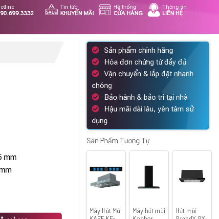
otline
Tin tức
Hệ thống
Thông tin
90.699.3332
KHUYẾN MÃI
CỬA HÀNG
LIÊN HỆ
Sản phẩm chính hãng
Hóa đơn chứng từ đầy đủ
Vận chuyển & lắp đặt nhanh
chóng
Bảo hành & bảo trì tại nhà
Hậu mãi dài lâu, yên tâm sử
á
dụng
ện
i
Sản Phẩm Tương Tự
25 mm
452.200 ₫.
 mm
Máy Hút Mùi
Máy hút mùi
Hút mùi
KAFF KF-
Kocher
GrandX GX