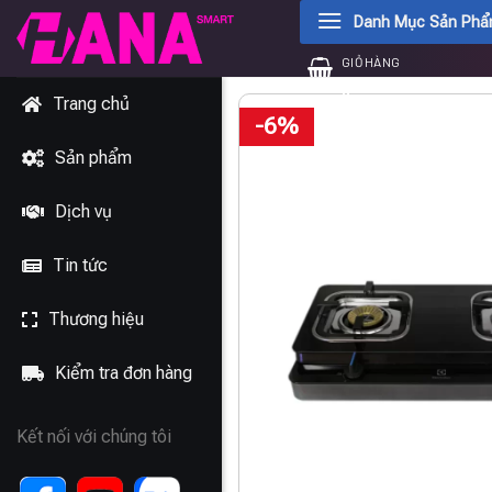
Chuyển
Danh Mục Sản Ph
đến
GIỎ HÀNG
nội
0
₫
dung
Trang chủ
-6%
Sản phẩm
Dịch vụ
Tin tức
Thương hiệu
Kiểm tra đơn hàng
Kết nối với chúng tôi