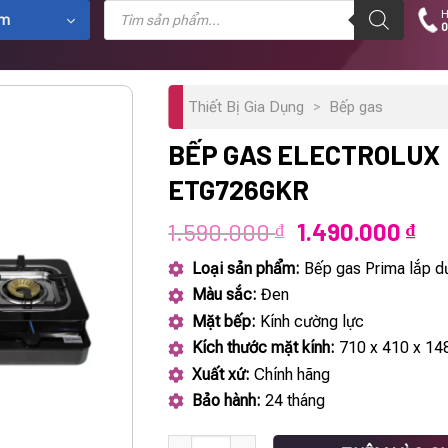
Tìm
H
kiếm
ẩm
0
sản
phẩm
Thiết Bị Gia Dụng
>
Bếp gas
BẾP GAS ELECTROLUX
ETG726GKR
Giá
Giá
1.590.000
1.490.000
₫
₫
gốc
hiệ
Loại sản phẩm:
Bếp gas Prima lắp 
là:
tại
Màu sắc:
Đen
1.590.000 ₫.
là:
Mặt bếp:
Kính cường lực
1.4
Kích thước mặt kính:
71
0 x 410 x 1
Xuất xứ:
Chính hãng
Bảo hành:
24 tháng
Bếp gas Electrolux ETG726GKR số lượng