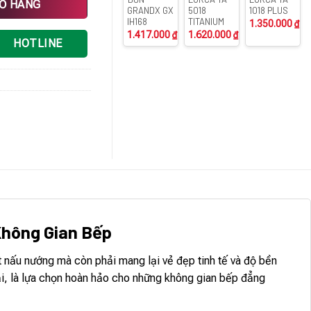
IỎ HÀNG
GRANDX GX
5018
1018 PLUS
IH168
TITANIUM
1.350.000
₫
1.417.000
₫
1.620.000
₫
HOTLINE
Không Gian Bếp
 nấu nướng mà còn phải mang lại vẻ đẹp tinh tế và độ bền
ại, là lựa chọn hoàn hảo cho những không gian bếp đẳng