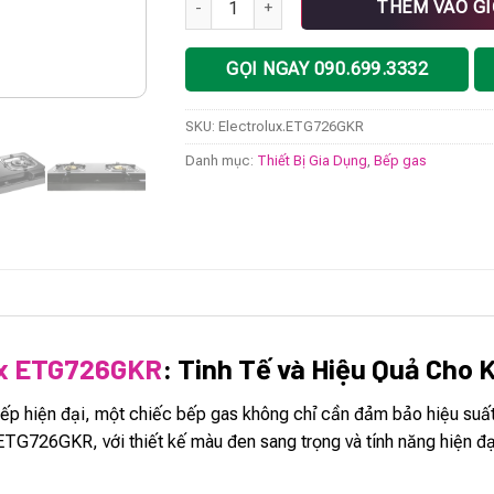
THÊM VÀO G
GỌI NGAY 090.699.3332
SKU:
Electrolux.ETG726GKR
Danh mục:
Thiết Bị Gia Dụng
,
Bếp gas
ux ETG726GKR
: Tinh Tế và Hiệu Quả Cho 
bếp hiện đại, một chiếc bếp gas không chỉ cần đảm bảo hiệu suất
x ETG726GKR, với thiết kế màu đen sang trọng và tính năng hiện đ