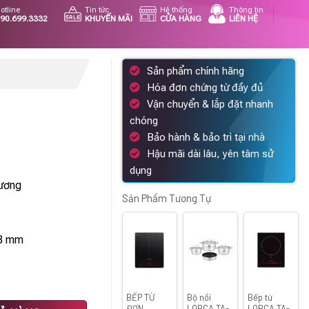
otline
Tin tức
Hệ thống
Thông tin
90.699.3332
KHUYẾN MÃI
CỬA HÀNG
LIÊN HỆ
Sản phẩm chính hãng
Hóa đơn chứng từ đầy đủ
Vận chuyển & lắp đặt nhanh
chóng
Bảo hành & bảo trì tại nhà
Hậu mãi dài lâu, yên tâm sử
dụng
n
dương
Sản Phẩm Tương Tự
90.000 ₫.
48 mm
BẾP TỪ
Bộ nồi
Bếp từ
ĐƠN
LORCA TA-
LORCA TA-