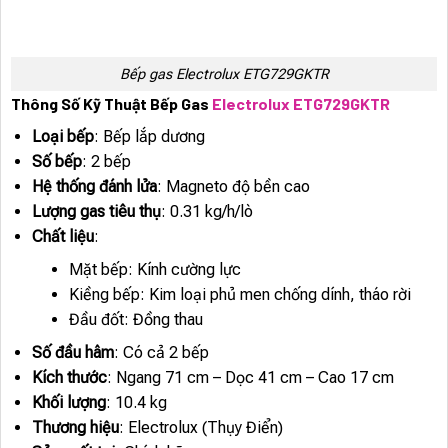
Bếp gas Electrolux ETG729GKTR
Thông Số Kỹ Thuật Bếp Gas
Electrolux ETG729GKTR
Loại bếp
: Bếp lắp dương
Số bếp
: 2 bếp
Hệ thống đánh lửa
: Magneto độ bền cao
Lượng gas tiêu thụ
: 0.31 kg/h/lò
Chất liệu
:
Mặt bếp: Kính cường lực
Kiềng bếp: Kim loại phủ men chống dính, tháo rời
Đầu đốt: Đồng thau
Số đầu hâm
: Có cả 2 bếp
Kích thước
: Ngang 71 cm – Dọc 41 cm – Cao 17 cm
Khối lượng
: 10.4 kg
Thương hiệu
: Electrolux (Thụy Điển)