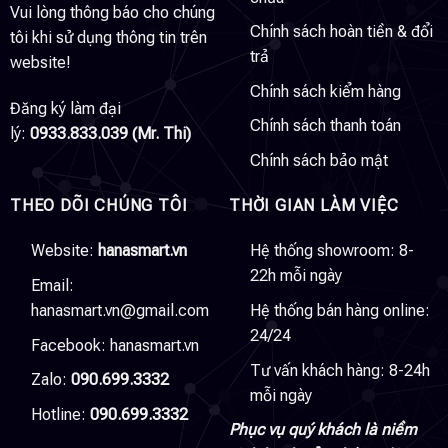
Vui lòng thông báo cho chúng
Chính sách hoàn tiền & đổi
tôi khi sử dụng thông tin trên
trả
website!
Chính sách kiểm hàng
Đăng ký làm đại
Chính sách thanh toán
lý:
0933.833.039 (Mr. Thi)
Chính sách bảo mật
THEO DÕI CHÚNG TÔI
THỜI GIAN LÀM VIỆC
Website:
hanasmart.vn
Hệ thống showroom: 8-
22h mỗi ngày
Email:
hanasmart.vn@gmail.com
Hệ thống bán hàng online:
24/24
Facebook:
hanasmart.vn
Tư vấn khách hàng: 8-24h
Zalo:
090.699.3332
mỗi ngày
Hotline:
090.699.3332
Phục vụ quý khách là niềm