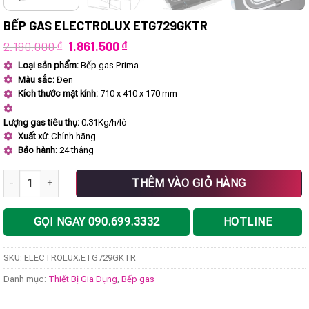
BẾP GAS ELECTROLUX ETG729GKTR
Giá
Giá
2.190.000
₫
1.861.500
₫
gốc
hiện
Loại sản phẩm:
Bếp gas Prima
là:
tại
Màu sắc:
Đen
2.190.000 ₫.
là:
1.861.500 ₫.
Kích thước mặt kính:
710 x 410 x 170 mm
Lượng gas tiêu thụ:
0.31Kg/h/lò
Xuất xứ:
Chính hãng
Bảo hành:
24 tháng
Bếp gas Electrolux ETG729GKTR số lượng
THÊM VÀO GIỎ HÀNG
GỌI NGAY 090.699.3332
HOTLINE
SKU:
ELECTROLUX.ETG729GKTR
Danh mục:
Thiết Bị Gia Dụng
,
Bếp gas