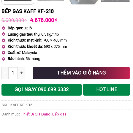
BẾP GAS KAFF KF-218
Giá
Giá
6.680.000
₫
4.676.000
₫
gốc
hiện
Bếp gas:
02 lò
là:
tại
Lượng gas tiêu thụ:
0.3 kg/h/lò
6.680.000 ₫.
là:
4.676.000 ₫.
Kích thước mặt kính:
780 × 460 mm
Kích thước khoét đá:
690 x 375 mm
Xuất xứ:
Malaysia
Bảo hành:
36 tháng
Bếp gas KAFF KF-218 số lượng
THÊM VÀO GIỎ HÀNG
GỌI NGAY 090.699.3332
HOTLINE
SKU:
KAFF.KF-218
Danh mục:
Thiết Bị Gia Dụng
,
Bếp gas