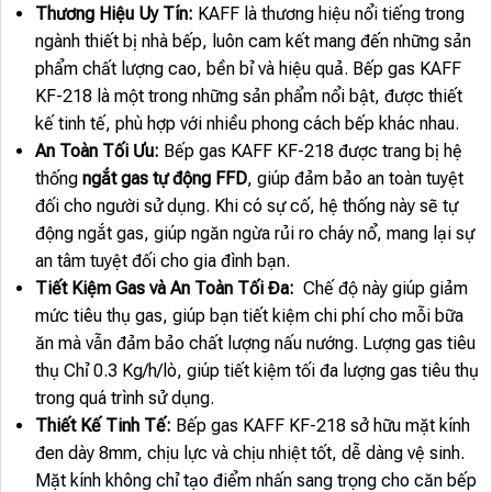
Thương Hiệu Uy Tín:
KAFF là thương hiệu nổi tiếng trong
ngành thiết bị nhà bếp, luôn cam kết mang đến những sản
phẩm chất lượng cao, bền bỉ và hiệu quả. Bếp gas KAFF
KF-218 là một trong những sản phẩm nổi bật, được thiết
kế tinh tế, phù hợp với nhiều phong cách bếp khác nhau.
An Toàn Tối Ưu:
Bếp gas KAFF KF-218 được trang bị hệ
thống
ngắt gas tự động FFD
, giúp đảm bảo an toàn tuyệt
đối cho người sử dụng. Khi có sự cố, hệ thống này sẽ tự
động ngắt gas, giúp ngăn ngừa rủi ro cháy nổ, mang lại sự
an tâm tuyệt đối cho gia đình bạn.
Tiết Kiệm Gas và An Toàn Tối Đa:
Chế độ này giúp giảm
mức tiêu thụ gas, giúp bạn tiết kiệm chi phí cho mỗi bữa
ăn mà vẫn đảm bảo chất lượng nấu nướng. Lượng gas tiêu
thụ Chỉ 0.3 Kg/h/lò, giúp tiết kiệm tối đa lượng gas tiêu thụ
trong quá trình sử dụng.
Thiết Kế Tinh Tế:
Bếp gas KAFF KF-218 sở hữu mặt kính
đen dày 8mm, chịu lực và chịu nhiệt tốt, dễ dàng vệ sinh.
Mặt kính không chỉ tạo điểm nhấn sang trọng cho căn bếp