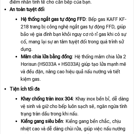
điểm nhấn tinh tế cho căn bếp của bạn.
An toàn tuyệt đối
Hệ thống ngắt gas tự động FFD
: Bếp gas KAFF KF-
218 trang bị công nghệ ngắt gas tự động FFD, giúp
bảo vệ gia đình bạn khỏi nguy cơ rò rỉ gas khi có sự
cố, mang lại sự an tâm tuyệt đối trong quá trình sử
dụng.
Mâm chia lửa bằng đồng
: Hệ thống mâm chia lửa 2
Horisun (HS033A + HS033A) giúp tạo lửa mạnh mẽ
và đều đặn, nâng cao hiệu quả nấu nướng và tiết
kiệm gas.
Tiện ích tối đa
Khay chống tràn inox 304
: Khay inox bền bỉ, dễ dàng
vệ sinh và giữ cho bếp luôn sạch sẽ, ngăn ngừa tình
trạng tràn dầu trong khi nấu.
Kiềng gang siêu bền
: Kiềng gang bền chắc, chịu
nhiệt cao và dễ dàng chùi rửa, giúp việc nấu nướng