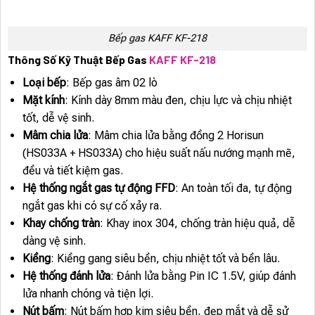
Bếp gas KAFF KF-218
Thông Số Kỹ Thuật Bếp Gas
KAFF KF-218
Loại bếp
: Bếp gas âm 02 lò
Mặt kính
: Kính dày 8mm màu đen, chịu lực và chịu nhiệt
tốt, dễ vệ sinh.
Mâm chia lửa
: Mâm chia lửa bằng đồng 2 Horisun
(HS033A + HS033A) cho hiệu suất nấu nướng mạnh mẽ,
đều và tiết kiệm gas.
Hệ thống ngắt gas tự động FFD
: An toàn tối đa, tự động
ngắt gas khi có sự cố xảy ra.
Khay chống tràn
: Khay inox 304, chống tràn hiệu quả, dễ
dàng vệ sinh.
Kiềng
: Kiềng gang siêu bền, chịu nhiệt tốt và bền lâu.
Hệ thống đánh lửa
: Đánh lửa bằng Pin IC 1.5V, giúp đánh
lửa nhanh chóng và tiện lợi.
Nút bấm
: Nút bấm hợp kim siêu bền, đẹp mắt và dễ sử