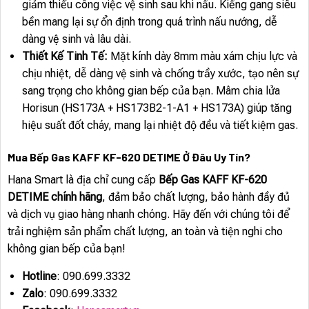
giảm thiểu công việc vệ sinh sau khi nấu. Kiềng gang siêu
bền mang lại sự ổn định trong quá trình nấu nướng, dễ
dàng vệ sinh và lâu dài.
Thiết Kế Tinh Tế:
Mặt kính dày 8mm màu xám chịu lực và
chịu nhiệt, dễ dàng vệ sinh và chống trầy xước, tạo nên sự
sang trọng cho không gian bếp của bạn. Mâm chia lửa
Horisun (HS173A + HS173B2-1-A1 + HS173A) giúp tăng
hiệu suất đốt cháy, mang lại nhiệt độ đều và tiết kiệm gas.
Mua Bếp Gas KAFF KF-620 DETIME Ở Đâu Uy Tín?
Hana Smart là địa chỉ cung cấp
Bếp Gas KAFF KF-620
DETIME chính hãng
, đảm bảo chất lượng, bảo hành đầy đủ
và dịch vụ giao hàng nhanh chóng. Hãy đến với chúng tôi để
trải nghiệm sản phẩm chất lượng, an toàn và tiện nghi cho
không gian bếp của bạn!
Hotline
: 090.699.3332
Zalo
: 090.699.3332