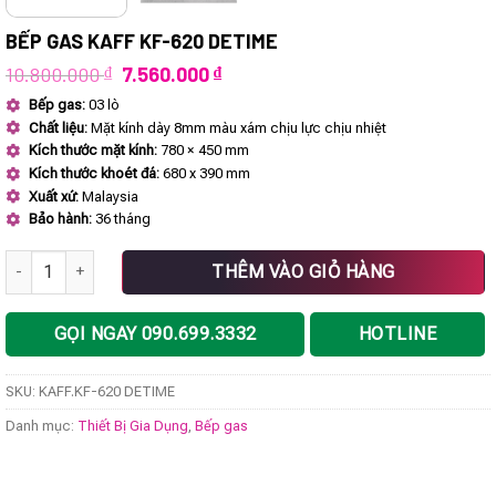
BẾP GAS KAFF KF-620 DETIME
Giá
Giá
10.800.000
₫
7.560.000
₫
gốc
hiện
Bếp gas:
03 lò
là:
tại
Chất liệu:
Mặt kính dày 8mm màu xám chịu lực chịu nhiệt
10.800.000 ₫.
là:
7.560.000 ₫.
Kích thước mặt kính:
780 × 450 mm
Kích thước khoét đá:
680 x 390 mm
Xuất xứ:
Malaysia
Bảo hành:
36 tháng
Bếp gas KAFF KF-620 DETIME số lượng
THÊM VÀO GIỎ HÀNG
GỌI NGAY 090.699.3332
HOTLINE
SKU:
KAFF.KF-620 DETIME
Danh mục:
Thiết Bị Gia Dụng
,
Bếp gas