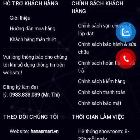
HỖ TRỢ KHÁCH HÀNG
CHÍNH SÁCH KHÁCH
HÀNG
Giới thiệu
Chính sách vận chuyển &
Hướng dẫn mua hàng
lắp đặt
Khách hàng thân thiết
Chính sách bảo hành & sửa
chữa
Vui lòng thông báo cho chúng
Chính sách hoàn tiền & đổi
tôi khi sử dụng thông tin trên
trả
website!
Chính sách kiểm hàng
Đăng ký làm đại
Chính sách thanh toán
lý:
0933.833.039 (Mr. Thi)
Chính sách bảo mật
THEO DÕI CHÚNG TÔI
THỜI GIAN LÀM VIỆC
Website:
hanasmart.vn
Hệ thống showroom: 8-
22h mỗi ngày