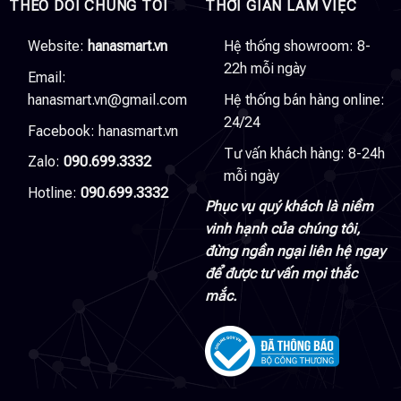
THEO DÕI CHÚNG TÔI
THỜI GIAN LÀM VIỆC
Website:
hanasmart.vn
Hệ thống showroom: 8-
22h mỗi ngày
Email:
hanasmart.vn@gmail.com
Hệ thống bán hàng online:
24/24
Facebook:
hanasmart.vn
Tư vấn khách hàng: 8-24h
Zalo:
090.699.3332
mỗi ngày
Hotline:
090.699.3332
Phục vụ quý khách là niềm
vinh hạnh của chúng tôi,
đừng ngần ngại liên hệ ngay
để được tư vấn mọi thắc
mắc.