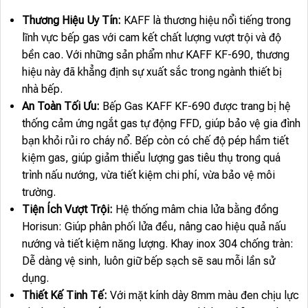
Thương Hiệu Uy Tín:
KAFF là thương hiệu nổi tiếng trong
lĩnh vực bếp gas với cam kết chất lượng vượt trội và độ
bền cao. Với những sản phẩm như KAFF KF-690, thương
hiệu này đã khẳng định sự xuất sắc trong ngành thiết bị
nhà bếp.
An Toàn Tối Ưu:
Bếp Gas KAFF KF-690 được trang bị hệ
thống cảm ứng ngắt gas tự động FFD, giúp bảo vệ gia đình
bạn khỏi rủi ro cháy nổ. Bếp còn có chế độ pép hầm tiết
kiệm gas, giúp giảm thiểu lượng gas tiêu thụ trong quá
trình nấu nướng, vừa tiết kiệm chi phí, vừa bảo vệ môi
trường.
Tiện Ích Vượt Trội:
Hệ thống mâm chia lửa bằng đồng
Horisun: Giúp phân phối lửa đều, nâng cao hiệu quả nấu
nướng và tiết kiệm năng lượng. Khay inox 304 chống tràn:
Dễ dàng vệ sinh, luôn giữ bếp sạch sẽ sau mỗi lần sử
dụng.
Thiết Kế Tinh Tế:
Với mặt kính dày 8mm màu đen chịu lực