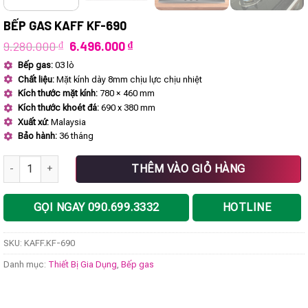
BẾP GAS KAFF KF-690
Giá
Giá
9.280.000
₫
6.496.000
₫
gốc
hiện
Bếp gas:
03 lò
là:
tại
Chất liệu:
Mặt kính dày 8mm chịu lực chịu nhiệt
9.280.000 ₫.
là:
6.496.000 ₫.
Kích thước mặt kính:
780 × 460 mm
Kích thước khoét đá:
690 x 380 mm
Xuất xứ:
Malaysia
Bảo hành:
36 tháng
Bếp gas KAFF KF-690 số lượng
THÊM VÀO GIỎ HÀNG
GỌI NGAY 090.699.3332
HOTLINE
SKU:
KAFF.KF-690
Danh mục:
Thiết Bị Gia Dụng
,
Bếp gas