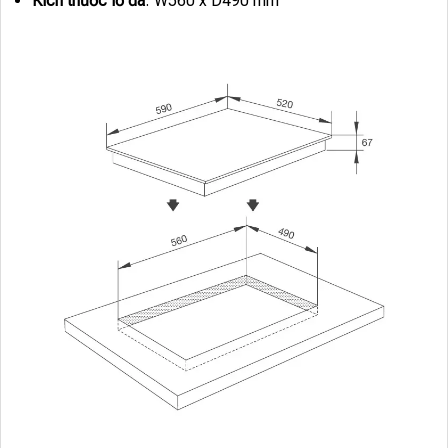
Kích thước lỗ đá
: W560 x D490 mm