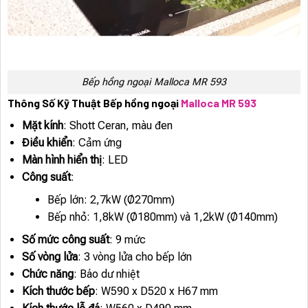
Bếp hồng ngoại Malloca MR 593
Thông Số Kỹ Thuật Bếp hồng ngoại
Malloca MR 593
Mặt kính
: Shott Ceran, màu đen
Điều khiển
: Cảm ứng
Màn hình hiển thị
: LED
Công suất
:
Bếp lớn: 2,7kW (Ø270mm)
Bếp nhỏ: 1,8kW (Ø180mm) và 1,2kW (Ø140mm)
Số mức công suất
: 9 mức
Số vòng lửa
: 3 vòng lửa cho bếp lớn
Chức năng
: Báo dư nhiệt
Kích thước bếp
: W590 x D520 x H67 mm