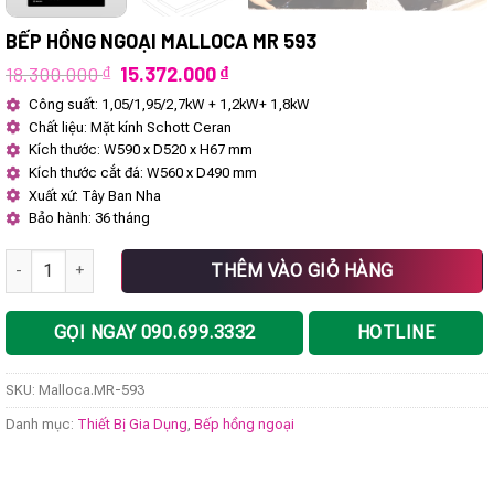
BẾP HỒNG NGOẠI MALLOCA MR 593
Giá
Giá
18.300.000
₫
15.372.000
₫
gốc
hiện
Công suất: 1,05/1,95/2,7kW + 1,2kW+ 1,8kW
là:
tại
Chất liệu: Mặt kính Schott Ceran
18.300.000 ₫.
là:
15.372.000 ₫.
Kích thước: W590 x D520 x H67 mm
Kích thước cắt đá: W560 x D490 mm
Xuất xứ: Tây Ban Nha
Bảo hành: 36 tháng
Bếp hồng ngoại Malloca MR 593 số lượng
THÊM VÀO GIỎ HÀNG
GỌI NGAY 090.699.3332
HOTLINE
SKU:
Malloca.MR-593
Danh mục:
Thiết Bị Gia Dụng
,
Bếp hồng ngoại