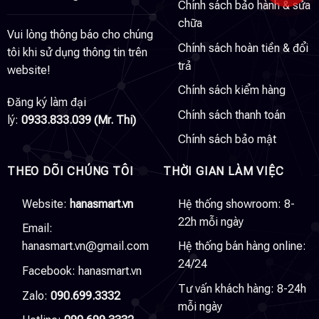
Chính sách bảo hành & sửa
chữa
Vui lòng thông báo cho chúng
Chính sách hoàn tiền & đổi
tôi khi sử dụng thông tin trên
trả
website!
Chính sách kiểm hàng
Đăng ký làm đại
Chính sách thanh toán
lý:
0933.833.039 (Mr. Thi)
Chính sách bảo mật
THEO DÕI CHÚNG TÔI
THỜI GIAN LÀM VIỆC
Website:
hanasmart.vn
Hệ thống showroom: 8-
22h mỗi ngày
Email:
hanasmart.vn@gmail.com
Hệ thống bán hàng online:
24/24
Facebook:
hanasmart.vn
Tư vấn khách hàng: 8-24h
Zalo:
090.699.3332
mỗi ngày