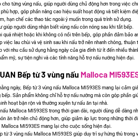
 cho từng vùng nấu, giúp người dùng chủ động hơn trong việc ch
 phù hợp, góp phần nâng cao hiệu suất hoạt động và tiết kiệm đi
em, hạn chế các thao tác ngoài ý muốn trong quá trình sử dụng.
ư giúp người dùng nhận biết vùng nấu còn nóng sau khi tắt bếp.
 quá nhiệt hoặc khi không có nồi trên bếp, góp phần đảm bảo an 
 việc lau chùi và vệ sinh sau khi nấu trở nên nhanh chóng, thuận t
 với nhu cầu sử dụng hằng ngày của gia đình từ ít đến nhiều thàn
thẩm mỹ, sự tiện nghi và các tính năng hỗ trợ nấu nướng hiện đại.
UAN Bếp từ 3 vùng nấu
Malloca MI593E
 hằng ngày, Bếp từ 3 vùng nấu Malloca MI593ES mang lại cảm giác
g bếp. Sản phẩm không chỉ hỗ trợ nấu nướng mà còn góp phần giúp
sinh hoạt bận rộn và thường xuyên tự nấu ăn tại nhà.
 nấu Malloca MI593ES trong thời gian dài, người dùng dễ dàng nh
 ăn trở nên chủ động hơn, giúp giảm áp lực trong những thời điểm
u Malloca MI593ES mang lại cho cuộc sống hiện đại.
 từ 3 vùng nấu Malloca MI593ES giúp duy trì sự hứng thú trong việ