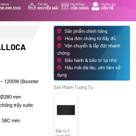
otline
Tin tức
Hệ thống
Thông tin
90.699.3332
KHUYẾN MÃI
CỬA HÀNG
LIÊN HỆ
Sản phẩm chính hãng
Hóa đơn chứng từ đầy đủ
ALLOCA
Vận chuyển & lắp đặt nhanh
chóng
Bảo hành & bảo trì tại nhà
Hậu mãi dài lâu, yên tâm sử
Giá
dụng
hiện
 – 1200W (Booster
tại
Sản Phẩm Tương Tự
.
là:
– Ø280 mm
16.100.000 ₫.
 chống trầy xước
 x 58C mm
Bếp từ 3
vùng nấu