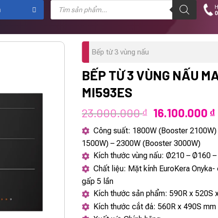
Tìm
H
kiếm
m
0
sản
phẩm
Bếp từ 3 vùng nấu
BẾP TỪ 3 VÙNG NẤU M
MI593ES
Giá
23.000.000
16.100.000
₫
₫
gốc
Công suất: 1800W (Booster 2100W)
là:
1500W) – 2300W (Booster 3000W)
23.000.000 ₫
Kích thước vùng nấu: Ø210 – Ø160 
Chất liệu: Mặt kính EuroKera Onyka-
gấp 5 lần
Kích thước sản phẩm: 590R x 520S
Kích thước cắt đá: 560R x 490S mm