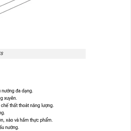
ES
u nướng đa dạng.
ng xuyên.
 chế thất thoát năng lượng.
ng.
iên, xào và hầm thực phẩm.
nấu nướng.