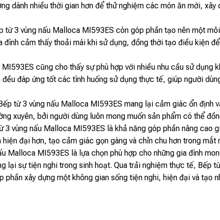
ớng dành nhiều thời gian hơn để thử nghiệm các món ăn mới, xây
p từ 3 vùng nấu Malloca MI593ES còn góp phần tạo nên một môi tr
a đình cảm thấy thoải mái khi sử dụng, đồng thời tạo điều kiện để
 MI593ES cũng cho thấy sự phù hợp với nhiều nhu cầu sử dụng kh
đều đáp ứng tốt các tình huống sử dụng thực tế, giúp người dùng 
 Bếp từ 3 vùng nấu Malloca MI593ES mang lại cảm giác ổn định và đ
ng xuyên, bởi người dùng luôn mong muốn sản phẩm có thể đồng hà
từ 3 vùng nấu Malloca MI593ES là khả năng góp phần nâng cao giá
 hiện đại hơn, tạo cảm giác gọn gàng và chỉn chu hơn trong mắt
ấu Malloca MI593ES là lựa chọn phù hợp cho những gia đình mong 
g lại sự tiện nghi trong sinh hoạt. Qua trải nghiệm thực tế, Bếp
 phần xây dựng một không gian sống tiện nghi, hiện đại và tạo 