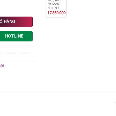
Malloca
MI803ES
17.850.000
₫
ng
IỎ HÀNG
HOTLINE
26