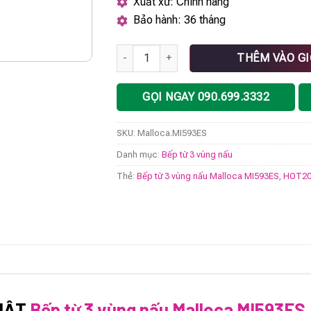
Xuất xứ: Chính hãng
Bảo hành: 36 tháng
Bếp từ 3 vùng nấu Malloca MI593ES số lượ
THÊM VÀO G
GỌI NGAY 090.699.3332
SKU:
Malloca.MI593ES
Danh mục:
Bếp từ 3 vùng nấu
Thẻ:
Bếp từ 3 vùng nấu Malloca MI593ES
,
HOT20
UẬT
Bếp từ 3 vùng nấu Malloca MI593ES