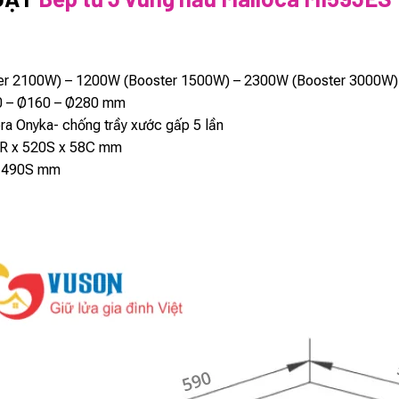
er 2100W) – 1200W (Booster 1500W) – 2300W (Booster 3000W)
10 – Ø160 – Ø280 mm
era Onyka- chống trầy xước gấp 5 lần
0R x 520S x 58C mm
x 490S mm