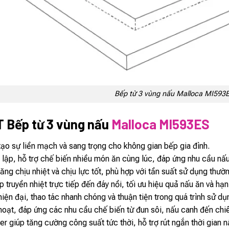
Bếp từ 3 vùng nấu Malloca MI593
 Bếp từ 3 vùng nấu
Malloca MI593ES
tạo sự liền mạch và sang trọng cho không gian bếp gia đình.
c lập, hỗ trợ chế biến nhiều món ăn cùng lúc, đáp ứng nhu cầu nấ
ng chịu nhiệt và chịu lực tốt, phù hợp với tần suất sử dụng thườ
truyền nhiệt trực tiếp đến đáy nồi, tối ưu hiệu quả nấu ăn và hạn
ện đại, thao tác nhanh chóng và thuận tiện trong quá trình sử dụ
hoạt, đáp ứng các nhu cầu chế biến từ đun sôi, nấu canh đến ch
 giúp tăng cường công suất tức thời, hỗ trợ rút ngắn thời gian 