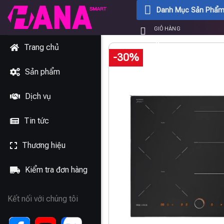
Chuyển
Danh Mục Sản Phẩ
đến
GIỎ HÀNG
nội
0
₫
dung
Trang chủ
-30%
Sản phẩm
Dịch vụ
Tin tức
Thương hiệu
Kiểm tra đơn hàng
Kết nối với chúng tôi