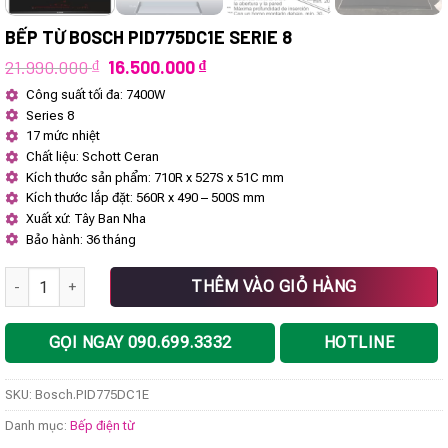
BẾP TỪ BOSCH PID775DC1E SERIE 8
Giá
Giá
21.990.000
₫
16.500.000
₫
gốc
hiện
Công suất tối đa: 7400W
là:
tại
Series 8
21.990.000 ₫.
là:
16.500.000 ₫.
17 mức nhiệt
Chất liệu: Schott Ceran
Kích thước sản phẩm: 710R x 527S x 51C mm
Kích thước lắp đặt: 560R x 490 – 500S mm
Xuất xứ: Tây Ban Nha
Bảo hành: 36 tháng
Bếp từ Bosch PID775DC1E Serie 8 số lượng
THÊM VÀO GIỎ HÀNG
GỌI NGAY 090.699.3332
HOTLINE
SKU:
Bosch.PID775DC1E
Danh mục:
Bếp điện từ