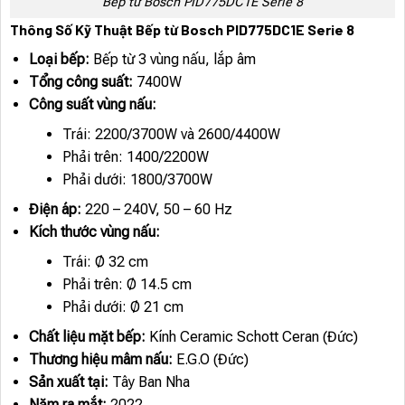
Bếp từ Bosch PID775DC1E Serie 8
Thông Số Kỹ Thuật Bếp từ Bosch PID775DC1E Serie 8
Loại bếp:
Bếp từ 3 vùng nấu, lắp âm
Tổng công suất:
7400W
Công suất vùng nấu:
Trái: 2200/3700W và 2600/4400W
Phải trên: 1400/2200W
Phải dưới: 1800/3700W
Điện áp:
220 – 240V, 50 – 60 Hz
Kích thước vùng nấu:
Trái: Ø 32 cm
Phải trên: Ø 14.5 cm
Phải dưới: Ø 21 cm
Chất liệu mặt bếp:
Kính Ceramic Schott Ceran (Đức)
Thương hiệu mâm nấu:
E.G.O (Đức)
Sản xuất tại:
Tây Ban Nha
Năm ra mắt:
2022