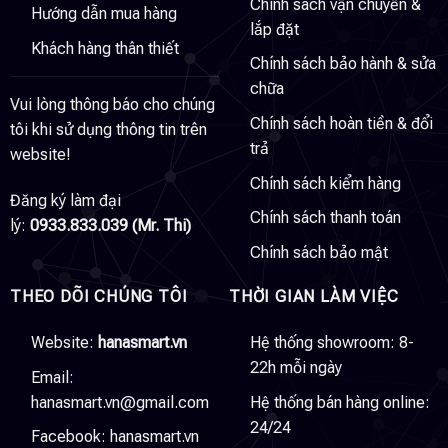
Chính sách vận chuyển &
Hướng dẫn mua hàng
lắp đặt
Khách hàng thân thiết
Chính sách bảo hành & sửa
chữa
Vui lòng thông báo cho chúng
Chính sách hoàn tiền & đổi
tôi khi sử dụng thông tin trên
trả
website!
Chính sách kiểm hàng
Đăng ký làm đại
Chính sách thanh toán
lý:
0933.833.039 (Mr. Thi)
Chính sách bảo mật
THEO DÕI CHÚNG TÔI
THỜI GIAN LÀM VIỆC
Website:
hanasmart.vn
Hệ thống showroom: 8-
22h mỗi ngày
Email:
hanasmart.vn@gmail.com
Hệ thống bán hàng online:
24/24
Facebook:
hanasmart.vn