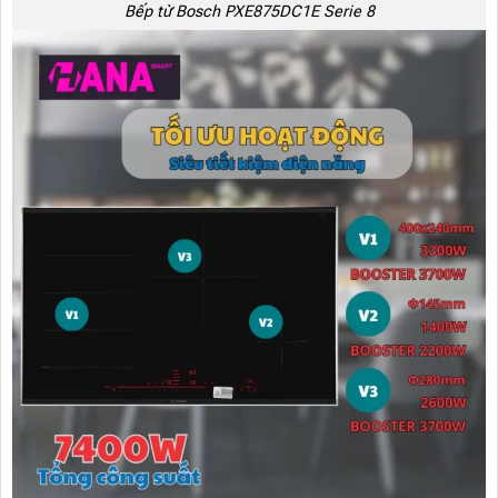
Bếp từ Bosch PXE875DC1E Serie 8