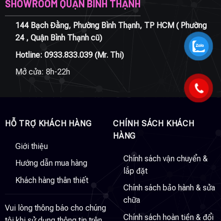
SHOWROOM QUẬN BÌNH THẠNH
144 Bạch Đằng, Phường Bình Thạnh, TP HCM ( Phường
24 , Quận Bình Thạnh cũ)
Hotline:
0933.833.039
(Mr. Thi)
Mở cửa: 8h-22h
HỖ TRỢ KHÁCH HÀNG
CHÍNH SÁCH KHÁCH
HÀNG
Giới thiệu
Chính sách vận chuyển &
Hướng dẫn mua hàng
lắp đặt
Khách hàng thân thiết
Chính sách bảo hành & sửa
chữa
Vui lòng thông báo cho chúng
Chính sách hoàn tiền & đổi
tôi khi sử dụng thông tin trên