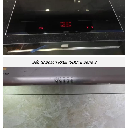
Bếp từ Bosch PXE875DC1E Serie 8