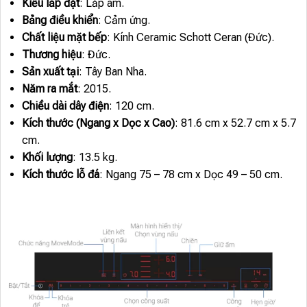
Kiểu lắp đặt
: Lắp âm.
Bảng điều khiển
: Cảm ứng.
Chất liệu mặt bếp
: Kính Ceramic Schott Ceran (Đức).
Thương hiệu
: Đức.
Sản xuất tại
: Tây Ban Nha.
Năm ra mắt
: 2015.
Chiều dài dây điện
: 120 cm.
Kích thước (Ngang x Dọc x Cao)
: 81.6 cm x 52.7 cm x 5.7
cm.
Khối lượng
: 13.5 kg.
Kích thước lỗ đá
: Ngang 75 – 78 cm x Dọc 49 – 50 cm.