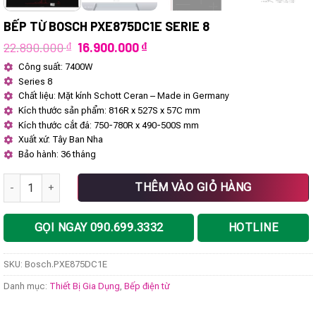
BẾP TỪ BOSCH PXE875DC1E SERIE 8
Giá
Giá
22.890.000
₫
16.900.000
₫
gốc
hiện
Công suất: 7400W
là:
tại
Series 8
22.890.000 ₫.
là:
16.900.000 ₫.
Chất liệu: Mặt kính Schott Ceran – Made in Germany
Kích thước sản phẩm: 816R x 527S x 57C mm
Kích thước cắt đá: 750-780R x 490-500S mm
Xuất xứ: Tây Ban Nha
Bảo hành: 36 tháng
Bếp từ Bosch PXE875DC1E Serie 8 số lượng
THÊM VÀO GIỎ HÀNG
GỌI NGAY 090.699.3332
HOTLINE
SKU:
Bosch.PXE875DC1E
Danh mục:
Thiết Bị Gia Dụng
,
Bếp điện từ