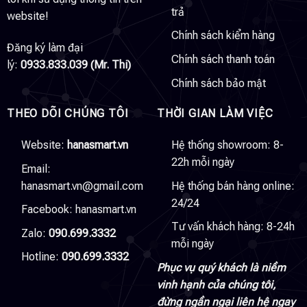
trả
website!
Chính sách kiểm hàng
Đăng ký làm đại
Chính sách thanh toán
lý:
0933.833.039 (Mr. Thi)
Chính sách bảo mật
THEO DÕI CHÚNG TÔI
THỜI GIAN LÀM VIỆC
Website:
hanasmart.vn
Hệ thống showroom: 8-
22h mỗi ngày
Email:
hanasmart.vn@gmail.com
Hệ thống bán hàng online:
24/24
Facebook:
hanasmart.vn
Tư vấn khách hàng: 8-24h
Zalo:
090.699.3332
mỗi ngày
Hotline:
090.699.3332
Phục vụ quý khách là niềm
vinh hạnh của chúng tôi,
đừng ngần ngại liên hệ ngay