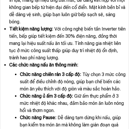
in lụa, mang lại hiệu ứng bắt mắt, dễ dàng kết hợp với mọi
không gian bếp từ hiện đại đến cổ điển. Mặt kính bền bỉ và
dễ dàng vệ sinh, giúp bạn luôn giữ bếp sạch sẽ, sáng
bóng.
Tiết kiệm năng lượng:
Với công nghệ biến tần Inverter tiên
tiến, bếp giúp tiết kiệm đến 30% điện năng, đồng thời
mang lại hiệu suất nấu ăn tối ưu. Tính năng gia nhiệt liên
tục ở mức công suất thấp giúp duy trì nhiệt độ ổn định,
tránh hao phí năng lượng.
Các chức năng nấu ăn thông minh:
Chức năng chiên rán 3 cấp độ:
Tùy chọn 3 mức công
suất để điều chỉnh độ nóng, giúp bạn chế biến các
món ăn yêu thích với độ giòn và màu sắc hoàn hảo.
Chức năng ủ ấm 3 cấp độ:
Giữ ấm thực phẩm ở 3
mức nhiệt độ khác nhau, đảm bảo món ăn luôn nóng
hổi và thơm ngon.
Chức năng Pause:
Dễ dàng tạm dừng khi nấu, giúp
bạn kiểm tra món ăn mà không làm gián đoạn quá