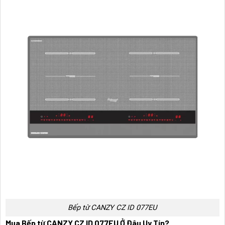
Bếp từ CANZY CZ ID 077EU
Mua Bếp từ CANZY CZ ID 077EU Ở Đâu Uy Tín?