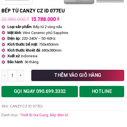
BẾP TỪ CANZY CZ ID 077EU
Giá
Giá
22.980.000
₫
13.788.000
₫
gốc
hiện
Loại sản phẩm:
Bếp từ 2 vùng nấu
là:
tại
Mặt kính:
Vitro Ceramic phủ Sapphire
22.980.000 ₫.
là:
13.788.000 ₫.
Điện áp:
220-240V ~ 50-60Hz
Kích thước bề mặt:
750x450mm
Kích thước khoét đá:
680x380mm
Xuất xứ:
Indonesia
Bảo hành:
36 tháng
Bếp từ CANZY CZ ID 077EU số lượng
THÊM VÀO GIỎ HÀNG
GỌI NGAY 090.699.3332
HOTLINE
SKU:
CANZY.CZ ID 077EU
Danh mục:
Thiết Bị Gia Dụng
,
Bếp điện từ