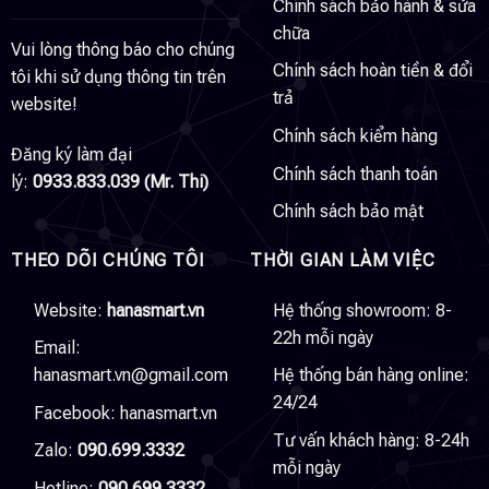
Chính sách bảo hành & sửa
chữa
Vui lòng thông báo cho chúng
Chính sách hoàn tiền & đổi
tôi khi sử dụng thông tin trên
trả
website!
Chính sách kiểm hàng
Đăng ký làm đại
Chính sách thanh toán
lý:
0933.833.039 (Mr. Thi)
Chính sách bảo mật
THEO DÕI CHÚNG TÔI
THỜI GIAN LÀM VIỆC
Website:
hanasmart.vn
Hệ thống showroom: 8-
22h mỗi ngày
Email:
hanasmart.vn@gmail.com
Hệ thống bán hàng online:
24/24
Facebook:
hanasmart.vn
Tư vấn khách hàng: 8-24h
Zalo:
090.699.3332
mỗi ngày
Hotline:
090.699.3332