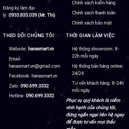
Chính sách kiểm hàng
Đăng ký làm đại
Chính sách thanh toán
lý:
0933.833.039 (Mr. Thi)
Chính sách bảo mật
THEO DÕI CHÚNG TÔI
THỜI GIAN LÀM VIỆC
Website:
hanasmart.vn
Hệ thống showroom: 8-
22h mỗi ngày
Email:
hanasmart.vn@gmail.com
Hệ thống bán hàng online:
24/24
Facebook:
hanasmart.vn
Tư vấn khách hàng: 8-24h
Zalo:
090.699.3332
mỗi ngày
Hotline:
090.699.3332
Phục vụ quý khách là niềm
vinh hạnh của chúng tôi,
đừng ngần ngại liên hệ ngay
để được tư vấn mọi thắc