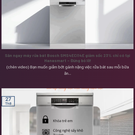
Săn ngay máy rửa bát Bosch SMS4ECI14E giảm sốc 23% chỉ có tại
Hanasmart – Đừng bỏ lỡ!
(chèn video) Bạn muốn giảm bớt gánh nặng việc rửa bát sau mỗi bữa
ăn...
27
Th8