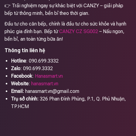
👉 Trải nghiệm ngay sự khác biệt với CANZY – giải pháp
bếp từ thông minh, bền bỉ theo thời gian.
Đầu tư cho căn bếp, chính là đầu tư cho sức khỏe và hạnh
phúc gia đình bạn. Bếp từ
CANZY CZ SG002
– Nấu ngon,
bền bỉ, an toàn từng bữa ăn!
Thông tin liên hệ
Hotline
: 090.699.3332
Zalo
: 090.699.3332
Facebook
:
Hanasmart.vn
Website
:
hanasmart.vn
Email:
hanasmart.vn@gmail.com
Trụ sở chính:
326 Phan Đình Phùng, P.1, Q. Phú Nhuận,
TP.HCM