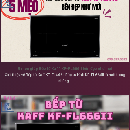
20
Th8
5 mẹo giúp Bếp từ Kaff KF-FL666II bền đẹp như mới
Giới thiệu về Bếp từ Kaff KF-FL666II Bếp từ Kaff KF-FL666II là một trong
những...
20
Th8