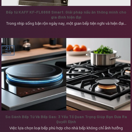
Bếp từ KAFF KF-FL6868 Smart: Giải pháp nấu ăn thông minh cho
gia đình hiện đại
Trong nhịp sống bận rộn ngày nay, một gian bếp tiện nghi và hiện đại...
21
Th8
So Sánh Bếp Từ Và Bếp Gas: 3 Yếu Tố Quan Trọng Giúp Bạn Đưa Ra
Quyết Định
Việc lựa chọn loại bếp phù hợp cho nhà bếp không chỉ ảnh hưởng