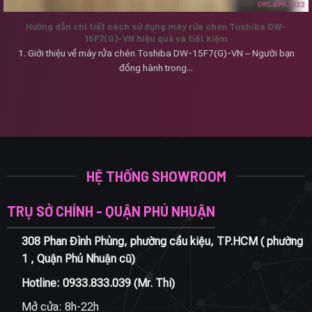
Hướng dẫn chi tiết cách sử dụng máy rửa chén Toshiba DW-
15F7(G)-VN hiệu quả và tiết kiệm
1. Giới thiệu về máy rửa chén Toshiba DW-15F7(G)-VN – Người bạn
đồng hành trong...
HỆ THỐNG SHOWROOM
TRỤ SỞ CHÍNH - QUẬN PHÚ NHUẬN
308 Phan Đình Phùng, phường cầu kiệu, TP.HCM ( phường
1 , Quận Phú Nhuận cũ)
Hotline:
0933.833.039
(Mr. Thi)
Mở cửa: 8h-22h