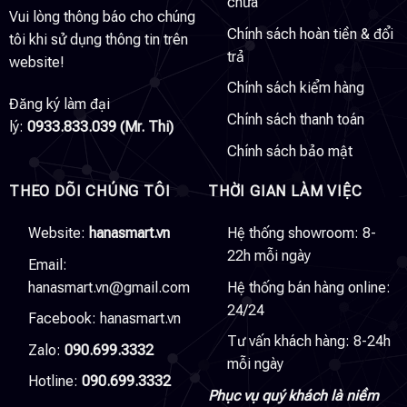
chữa
Vui lòng thông báo cho chúng
Chính sách hoàn tiền & đổi
tôi khi sử dụng thông tin trên
trả
website!
Chính sách kiểm hàng
Đăng ký làm đại
Chính sách thanh toán
lý:
0933.833.039 (Mr. Thi)
Chính sách bảo mật
THEO DÕI CHÚNG TÔI
THỜI GIAN LÀM VIỆC
Website:
hanasmart.vn
Hệ thống showroom: 8-
22h mỗi ngày
Email:
hanasmart.vn@gmail.com
Hệ thống bán hàng online:
24/24
Facebook:
hanasmart.vn
Tư vấn khách hàng: 8-24h
Zalo:
090.699.3332
mỗi ngày
Hotline:
090.699.3332
Phục vụ quý khách là niềm