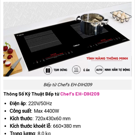
Bếp từ Chef’s EH-DIH209
Thông Số Kỹ Thuật Bếp từ
Chef’s EH-DIH209
Điện áp
: 220V/50Hz
Công suất
: Max 4400W
Kích thước
: 720x430x60 mm
Kích thước khoét lỗ
: 660×380 mm
Trọng lượng
: 8.0 kg