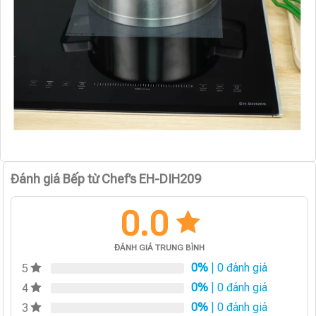
Đánh giá Bếp từ Chef’s EH-DIH209
0.0
ĐÁNH GIÁ TRUNG BÌNH
0%
| 0 đánh giá
5
0%
| 0 đánh giá
4
0%
| 0 đánh giá
3