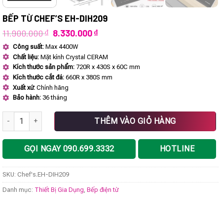
BẾP TỪ CHEF’S EH-DIH209
Giá
Giá
11.900.000
₫
8.330.000
₫
gốc
hiện
Công suất:
Max 4400W
là:
tại
Chất liệu:
Mặt kính Crystal CERAM
11.900.000 ₫.
là:
8.330.000 ₫.
Kích thước sản phẩm:
720R x 430S x 60C mm
Kích thước cắt đá:
660R x 380S mm
Xuất xứ:
Chính hãng
Bảo hành:
36 tháng
Bếp từ Chef's EH-DIH209 số lượng
THÊM VÀO GIỎ HÀNG
GỌI NGAY 090.699.3332
HOTLINE
SKU:
Chef's.EH-DIH209
Danh mục:
Thiết Bị Gia Dụng
,
Bếp điện từ