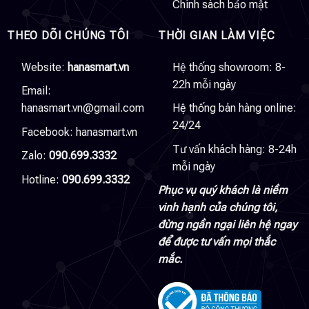
Chính sách bảo mật
THEO DÕI CHÚNG TÔI
THỜI GIAN LÀM VIỆC
Website:
hanasmart.vn
Hệ thống showroom: 8-
22h mỗi ngày
Email:
hanasmart.vn@gmail.com
Hệ thống bán hàng online:
24/24
Facebook:
hanasmart.vn
Tư vấn khách hàng: 8-24h
Zalo:
090.699.3332
mỗi ngày
Hotline:
090.699.3332
Phục vụ quý khách là niềm
vinh hạnh của chúng tôi,
đừng ngần ngại liên hệ ngay
để được tư vấn mọi thắc
mắc.