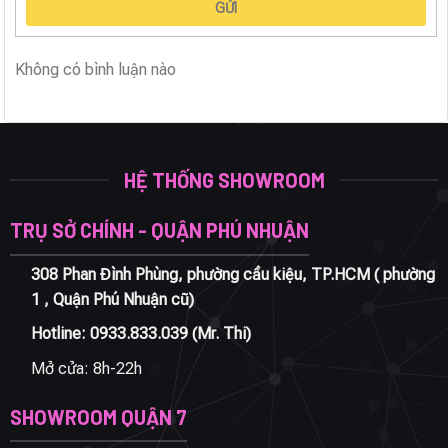
GỬI
Không có bình luận nào
HỆ THỐNG SHOWROOM
TRỤ SỞ CHÍNH - QUẬN PHÚ NHUẬN
308 Phan Đình Phùng, phường cầu kiệu, TP.HCM ( phường
1 , Quận Phú Nhuận cũ)
Hotline:
0933.833.039
(Mr. Thi)
Mở cửa: 8h-22h
SHOWROOM QUẬN 7