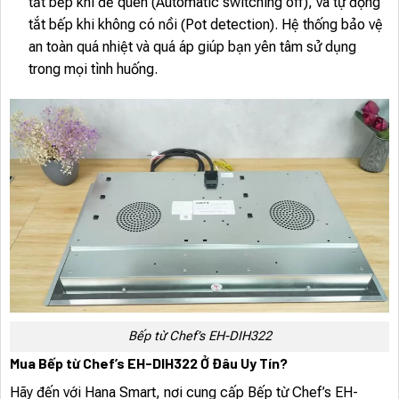
tắt bếp khi để quên (Automatic switching off), và tự động
tắt bếp khi không có nồi (Pot detection). Hệ thống bảo vệ
an toàn quá nhiệt và quá áp giúp bạn yên tâm sử dụng
trong mọi tình huống.
Bếp từ Chef’s EH-DIH322
Mua Bếp từ Chef’s EH-DIH322 Ở Đâu Uy Tín?
Hãy đến với Hana Smart, nơi cung cấp Bếp từ Chef’s EH-