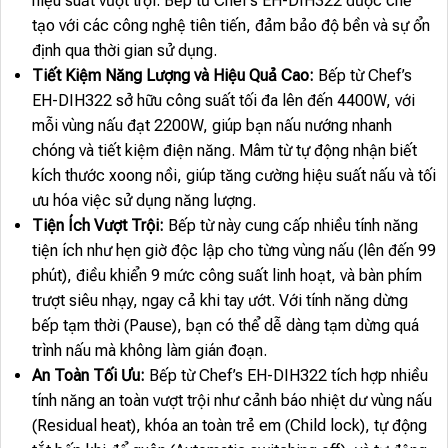
hiệu suất vượt trội. Bếp từ Chef’s EH-DIH322 được chế
tạo với các công nghệ tiên tiến, đảm bảo độ bền và sự ổn
định qua thời gian sử dụng.
Tiết Kiệm Năng Lượng và Hiệu Quả Cao:
Bếp từ Chef’s
EH-DIH322 sở hữu công suất tối đa lên đến 4400W, với
mỗi vùng nấu đạt 2200W, giúp bạn nấu nướng nhanh
chóng và tiết kiệm điện năng. Mâm từ tự động nhận biết
kích thước xoong nồi, giúp tăng cường hiệu suất nấu và tối
ưu hóa việc sử dụng năng lượng.
Tiện Ích Vượt Trội:
Bếp từ này cung cấp nhiều tính năng
tiện ích như hẹn giờ độc lập cho từng vùng nấu (lên đến 99
phút), điều khiển 9 mức công suất linh hoạt, và bàn phím
trượt siêu nhạy, ngay cả khi tay ướt. Với tính năng dừng
bếp tạm thời (Pause), bạn có thể dễ dàng tạm dừng quá
trình nấu mà không làm gián đoạn.
An Toàn Tối Ưu:
Bếp từ Chef’s EH-DIH322 tích hợp nhiều
tính năng an toàn vượt trội như cảnh báo nhiệt dư vùng nấu
(Residual heat), khóa an toàn trẻ em (Child lock), tự động