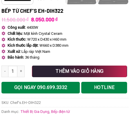
BẾP TỪ CHEF’S EH-DIH322
Giá
Giá
11.500.000
₫
8.050.000
₫
gốc
hiện
Công suất:
4400W
là:
tại
Chất liệu:
Mặt kính Crystal Ceram
11.500.000 ₫.
là:
8.050.000 ₫.
Kích thước:
W720 x D430 x H60 mm
Kích thước lắp đặt:
W660 x D380 mm
Xuất xứ:
Lắp ráp Việt Nam
Bảo hành:
36 tháng
Bếp từ Chef's EH-DIH322 số lượng
THÊM VÀO GIỎ HÀNG
GỌI NGAY 090.699.3332
HOTLINE
SKU:
Chef's.EH-DIH322
Danh mục:
Thiết Bị Gia Dụng
,
Bếp điện từ