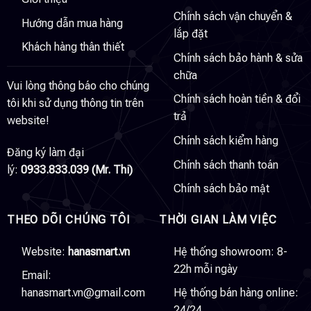
Chính sách vận chuyển &
Hướng dẫn mua hàng
lắp đặt
Khách hàng thân thiết
Chính sách bảo hành & sửa
chữa
Vui lòng thông báo cho chúng
Chính sách hoàn tiền & đổi
tôi khi sử dụng thông tin trên
trả
website!
Chính sách kiểm hàng
Đăng ký làm đại
Chính sách thanh toán
lý:
0933.833.039 (Mr. Thi)
Chính sách bảo mật
THEO DÕI CHÚNG TÔI
THỜI GIAN LÀM VIỆC
Website:
hanasmart.vn
Hệ thống showroom: 8-
22h mỗi ngày
Email:
hanasmart.vn@gmail.com
Hệ thống bán hàng online:
24/24