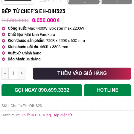
BẾP TỪ CHEF’S EH-DIH323
Giá
Giá
11.500.000
₫
8.050.000
₫
gốc
hiện
Công suất:
Max 4400W, Booster max 2200W
là:
tại
Chất liệu
: Mặt kính Eurokera
11.500.000 ₫.
là:
8.050.000 ₫.
Kích thước sản phẩm:
720R x 430S x 60C mm
Kích thước cắt đá:
660R x 380S mm
Xuất xứ:
Chính hãng
Bảo hành:
36 tháng
Bếp từ Chef's EH-DIH323 số lượng
THÊM VÀO GIỎ HÀNG
GỌI NGAY 090.699.3332
HOTLINE
SKU:
Chef's.EH-DIH323
Danh mục:
Thiết Bị Gia Dụng
,
Bếp điện từ