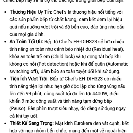
chiếc bếp này sẽ là trợ thủ đắc lực trong gian bếp của bạn.
Thương Hiệu Uy Tín:
Chef’s là thương hiệu nổi tiếng với
các sản phẩm bếp từ chất lượng, cam kết đem lại hiệu
quả nấu nướng vượt trội và độ bền cao, đáp ứng nhu cầu
của mọi gia đình.
An Toàn Tối Ưu:
Bếp từ Chef’s EH-DIH323 sở hữu nhiều
tính năng an toàn như cảnh báo nhiệt dư (Residual heat),
khóa an toàn trẻ em (Child lock) và tự động tắt bếp khi
không có nồi (Pot detection) hoặc khi để quên (Automatic
switching off), đảm bảo an toàn tuyệt đối khi sử dụng.
Tiện Ích Vượt Trội:
Bếp từ Chef’s EH-DIH323 có nhiều
tính năng tiện lợi như: hẹn giờ độc lập cho từng vùng nấu
lên đến 99 phút, công suất tối đa lên tới 4400W, điều
khiển 9 mức công suất và tính năng tạm dừng bếp
(Pause). Bàn phím trượt siêu nhạy, dễ dàng sử dụng ngay
cả khi tay ướt.
Thiết Kế Sang Trọng:
Mặt kính Eurokera đen vát cạnh, kết
hợp với nẹp nhôm bền chắc, mang đến một vẻ ngoài hiện