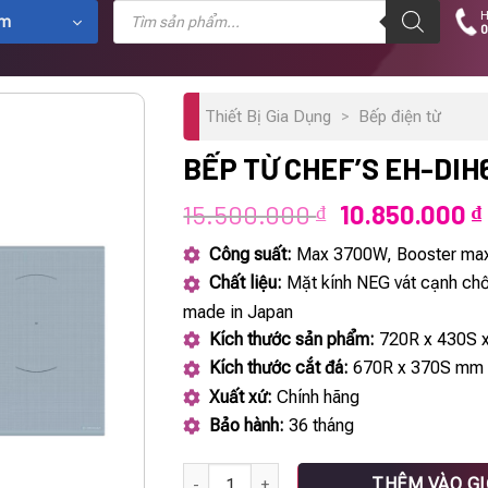
Tìm
H
kiếm
ẩm
0
sản
phẩm
Thiết Bị Gia Dụng
>
Bếp điện từ
BẾP TỪ CHEF’S EH-DIH
Giá
15.500.000
10.850.000
₫
₫
gốc
Công suất:
Max 3700W, Booster ma
là:
Chất liệu:
Mặt kính NEG vát cạnh chố
15.500.000 ₫
made in Japan
Kích thước sản phẩm:
720R x 430S 
Kích thước cắt đá:
670R x 370S mm
Xuất xứ:
Chính hãng
Bảo hành:
36 tháng
Bếp từ Chef's EH-DIH666G số lượng
THÊM VÀO G