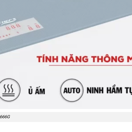
H666G