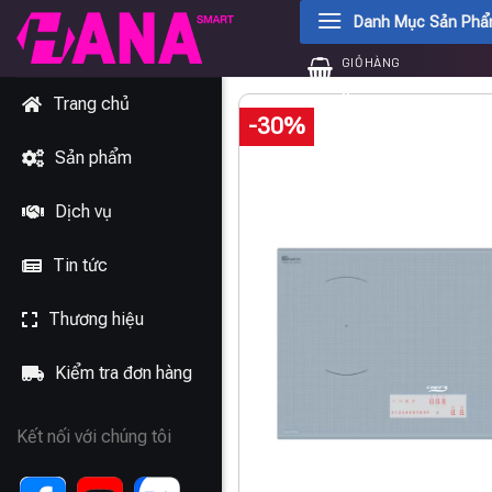
Chuyển
Danh Mục Sản Ph
đến
GIỎ HÀNG
nội
0
₫
dung
Trang chủ
-30%
Sản phẩm
Dịch vụ
Tin tức
Thương hiệu
Kiểm tra đơn hàng
Kết nối với chúng tôi