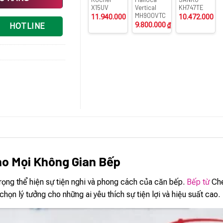
X15UV
Vertical
KH747TE
MH900VTC
11.940.000
₫
10.472.000
₫
9.800.000
₫
HOTLINE
ho Mọi Không Gian Bếp
rọng thể hiện sự tiện nghi và phong cách của căn bếp.
Bếp từ
Che
 chọn lý tưởng cho những ai yêu thích sự tiện lợi và hiệu suất cao.