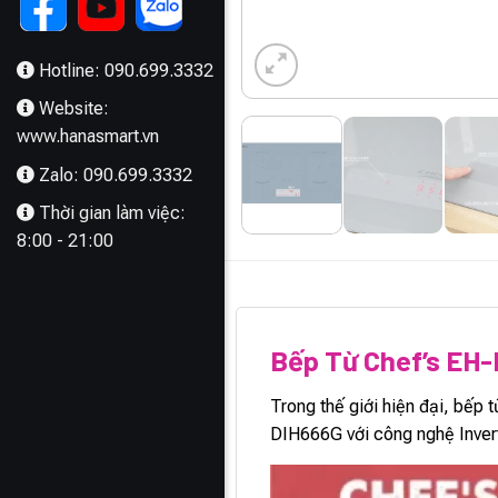
Hotline: 090.699.3332
Website:
www.hanasmart.vn
Zalo: 090.699.3332
Thời gian làm việc:
8:00 - 21:00
MÔ TẢ
Bếp Từ Chef’s EH
Trong thế giới hiện đại, bếp
DIH666G với công nghệ Inverter