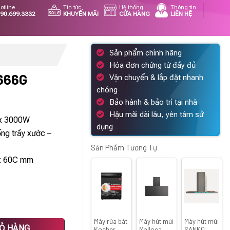
otline
Tin tức
Hệ thống
Thông tin
90.699.3332
KHUYẾN MÃI
CỬA HÀNG
LIÊN HỆ
Sản phẩm chính hãng
Hóa đơn chứng từ đầy đủ
666G
Vận chuyển & lắp đặt nhanh
chóng
Giá
Bảo hành & bảo trì tại nhà
hiện
Hậu mãi dài lâu, yên tâm sử
x 3000W
tại
dụng
ng trầy xước –
.
là:
10.850.000 ₫.
Sản Phẩm Tương Tự
x 60C mm
Máy rửa bát
Máy hút mùi
Máy hút mùi
IỎ HÀNG
Kocher
Malloca
SANKO