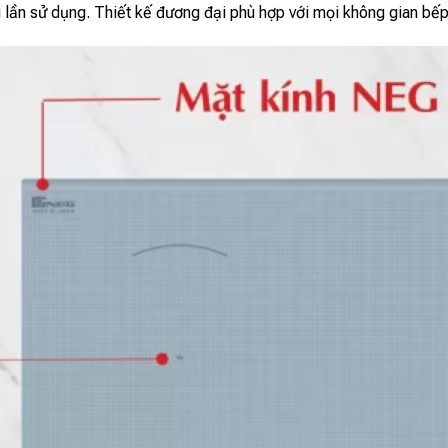
i lần sử dụng. Thiết kế đương đại phù hợp với mọi không gian bế