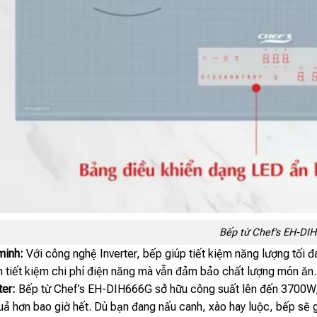
Bếp từ Chef’s EH-DI
minh:
Với công nghệ Inverter, bếp giúp tiết kiệm năng lượng tối đa
ạn tiết kiệm chi phí điện năng mà vẫn đảm bảo chất lượng món ăn.
ter:
Bếp từ Chef’s EH-DIH666G sở hữu công suất lên đến 3700W, t
ả hơn bao giờ hết. Dù bạn đang nấu canh, xào hay luộc, bếp sẽ gi