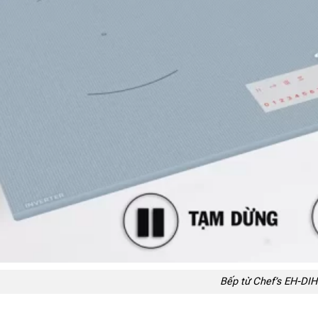
Bếp từ Chef’s EH-DI
u