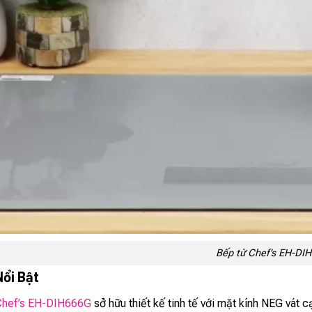
Bếp từ Chef’s EH-DI
Nổi Bật
Chef’s EH-DIH666G
sở hữu thiết kế tinh tế với mặt kính NEG vát 