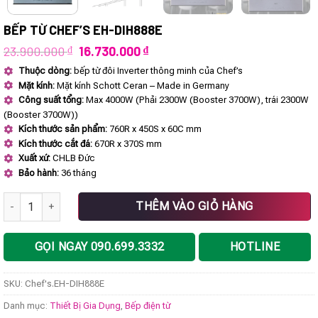
BẾP TỪ CHEF’S EH-DIH888E
Giá
Giá
23.900.000
₫
16.730.000
₫
gốc
hiện
Thuộc dòng:
bếp từ đôi Inverter thông minh của Chef’s
là:
tại
Mặt kính:
Mặt kính Schott Ceran – Made in Germany
23.900.000 ₫.
là:
16.730.000 ₫.
Công suất tổng:
Max 4000W (Phải 2300W (Booster 3700W), trái 2300W
(Booster 3700W))
Kích thước sản phẩm:
760R x 450S x 60C mm
Kích thước cắt đá:
670R x 370S mm
Xuất xứ:
CHLB Đức
Bảo hành:
36 tháng
Bếp từ Chef's EH-DIH888E số lượng
THÊM VÀO GIỎ HÀNG
GỌI NGAY 090.699.3332
HOTLINE
SKU:
Chef's.EH-DIH888E
Danh mục:
Thiết Bị Gia Dụng
,
Bếp điện từ