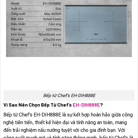
Bếp từ Chef’s EH-DIH888E
Vì Sao Nên Chọn Bếp Từ Chef’s
EH-DIH888E
?
Bếp từ Chef’s EH-DIH888E là sự kết hợp hoàn hảo giữa công
nghệ tiên tiến, thiết kế hiện đại và tính năng an toàn, mang
đến trải nghiệm nấu nướng tuyệt vời cho gia đình bạn. Với
công suất mạnh mẽ và tính năng thông minh, bếp từ Chef’s là