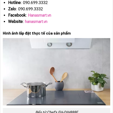
Hotline
: 090.699.3332
Zalo
: 090.699.3332
Facebook
:
Hanasmart.vn
Website
:
hanasmart.vn
Hình ảnh lắp đặt thực tế của sản phẩm
Bếp từ Chef’s EH-DIH888E