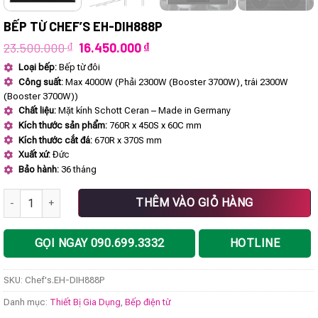
BẾP TỪ CHEF’S EH-DIH888P
Giá
Giá
23.500.000
₫
16.450.000
₫
gốc
hiện
Loại bếp:
Bếp từ đôi
là:
tại
Công suất:
Max 4000W (Phải 2300W (Booster 3700W), trái 2300W
23.500.000 ₫.
là:
16.450.000 ₫.
(Booster 3700W))
Chất liệu:
Mặt kính Schott Ceran – Made in Germany
Kích thước sản phẩm:
760R x 450S x 60C mm
Kích thước cắt đá:
670R x 370S mm
Xuất xứ:
Đức
Bảo hành:
36 tháng
Bếp từ Chef's EH-DIH888P số lượng
THÊM VÀO GIỎ HÀNG
GỌI NGAY 090.699.3332
HOTLINE
SKU:
Chef's.EH-DIH888P
Danh mục:
Thiết Bị Gia Dụng
,
Bếp điện từ