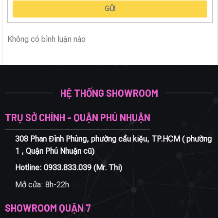
GỬI
Không có bình luận nào
HỆ THỐNG SHOWROOM
TRỤ SỞ CHÍNH - QUẬN PHÚ NHUẬN
308 Phan Đình Phùng, phường cầu kiệu, TP.HCM ( phường
1 , Quận Phú Nhuận cũ)
Hotline:
0933.833.039
(Mr. Thi)
Mở cửa: 8h-22h
SHOWROOM QUẬN 7