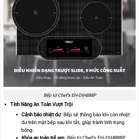
Bếp từ Chef’s EH-DIH888P
Tính Năng An Toàn Vượt Trội
Cảnh báo nhiệt dư
: Bếp sẽ thông báo khi còn nhiệt
dư trên mặt bếp sau khi tắt, giúp tránh tình trạng
bỏng.
Khóa an toàn trẻ em
: Bếp từ Chef’s EH-DIH888P