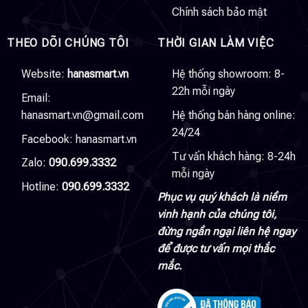
Chính sách bảo mật
THEO DÕI CHÚNG TÔI
THỜI GIAN LÀM VIỆC
Website:
hanasmart.vn
Hệ thống showroom: 8-
22h mỗi ngày
Email:
hanasmart.vn@gmail.com
Hệ thống bán hàng online:
24/24
Facebook:
hanasmart.vn
Tư vấn khách hàng: 8-24h
Zalo:
090.699.3332
mỗi ngày
Hotline:
090.699.3332
Phục vụ quý khách là niềm
vinh hạnh của chúng tôi,
đừng ngần ngại liên hệ ngay
để được tư vấn mọi thắc
mắc.