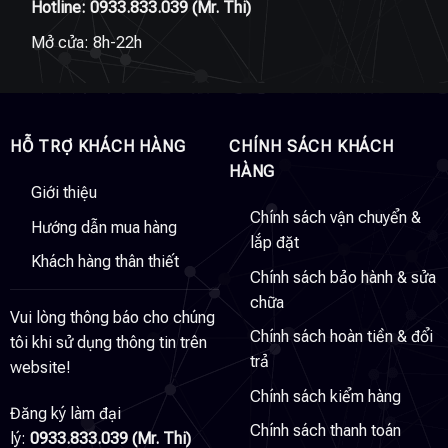
Hotline:
0933.833.039
(Mr. Thi)
Mở cửa: 8h-22h
HỖ TRỢ KHÁCH HÀNG
CHÍNH SÁCH KHÁCH
HÀNG
Giới thiệu
Chính sách vận chuyển &
Hướng dẫn mua hàng
lắp đặt
Khách hàng thân thiết
Chính sách bảo hành & sửa
chữa
Vui lòng thông báo cho chúng
Chính sách hoàn tiền & đổi
tôi khi sử dụng thông tin trên
trả
website!
Chính sách kiểm hàng
Đăng ký làm đại
Chính sách thanh toán
lý:
0933.833.039 (Mr. Thi)