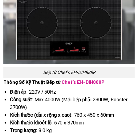
Bếp từ Chef’s EH-DIH888P
Thông Số Kỹ Thuật Bếp từ
Chef’s EH-DIH888P
Điện áp
: 220V / 50Hz
Công suất
: Max 4000W (Mỗi bếp phải 2300W, Booster
3700W)
Kích thước (dài x rộng x cao)
: 760 x 450 x 60mm
Kích thước khoét lỗ
: 670 x 370mm
Trọng lượng
: 8.0 kg