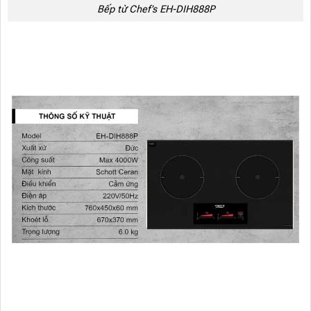
Bếp từ Chef’s EH-DIH888P