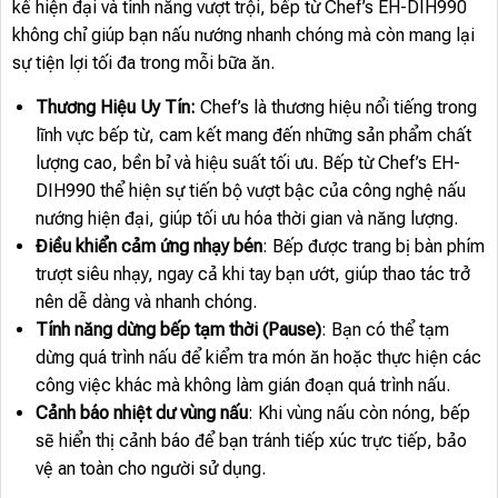
kế hiện đại và tính năng vượt trội, bếp từ Chef’s EH-DIH990
không chỉ giúp bạn nấu nướng nhanh chóng mà còn mang lại
sự tiện lợi tối đa trong mỗi bữa ăn.
Thương Hiệu Uy Tín:
Chef’s là thương hiệu nổi tiếng trong
lĩnh vực bếp từ, cam kết mang đến những sản phẩm chất
lượng cao, bền bỉ và hiệu suất tối ưu. Bếp từ Chef’s EH-
DIH990 thể hiện sự tiến bộ vượt bậc của công nghệ nấu
nướng hiện đại, giúp tối ưu hóa thời gian và năng lượng.
Điều khiển cảm ứng nhạy bén
: Bếp được trang bị bàn phím
trượt siêu nhạy, ngay cả khi tay bạn ướt, giúp thao tác trở
nên dễ dàng và nhanh chóng.
Tính năng dừng bếp tạm thời (Pause)
: Bạn có thể tạm
dừng quá trình nấu để kiểm tra món ăn hoặc thực hiện các
công việc khác mà không làm gián đoạn quá trình nấu.
Cảnh báo nhiệt dư vùng nấu
: Khi vùng nấu còn nóng, bếp
sẽ hiển thị cảnh báo để bạn tránh tiếp xúc trực tiếp, bảo
vệ an toàn cho người sử dụng.