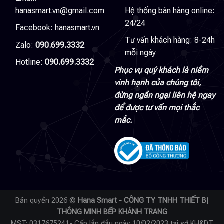
hanasmart.vn@gmail.com
Hệ thống bán hàng online:
24/24
Facebook:
hanasmart.vn
Tư vấn khách hàng: 8-24h
Zalo:
090.699.3332
mỗi ngày
Hotline:
090.699.3332
Phục vụ quý khách là niềm
vinh hạnh của chúng tôi,
đừng ngần ngại liên hệ ngay
để được tư vấn mọi thắc
mắc.
Bản quyền 2026 ©
Hana Smart - CÔNG TY TNHH THIẾT BỊ
THÔNG MINH BẾP KHÁNH TRANG
MST: 0317675241- Cấp lần đầu ngày 10/02/2023 tại sở KH&DT