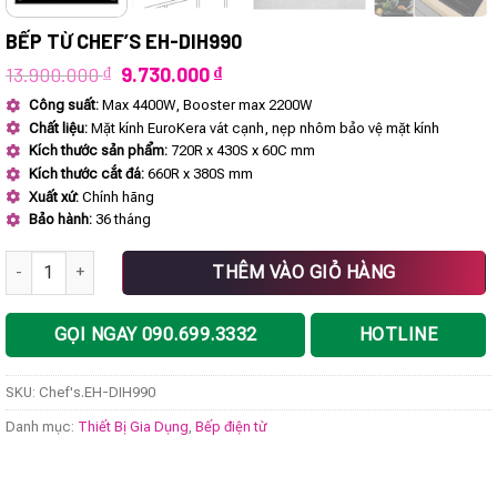
BẾP TỪ CHEF’S EH-DIH990
Giá
Giá
13.900.000
₫
9.730.000
₫
gốc
hiện
Công suất:
Max 4400W, Booster max 2200W
là:
tại
Chất liệu:
Mặt kính EuroKera vát cạnh, nẹp nhôm bảo vệ mặt kính
13.900.000 ₫.
là:
9.730.000 ₫.
Kích thước sản phẩm:
720R x 430S x 60C mm
Kích thước cắt đá:
660R x 380S mm
Xuất xứ:
Chính hãng
Bảo hành:
36 tháng
Bếp từ Chef's EH-DIH990 số lượng
THÊM VÀO GIỎ HÀNG
GỌI NGAY 090.699.3332
HOTLINE
SKU:
Chef's.EH-DIH990
Danh mục:
Thiết Bị Gia Dụng
,
Bếp điện từ