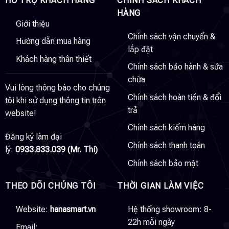
HỖ TRỢ KHÁCH HÀNG
CHÍNH SÁCH KHÁCH
HÀNG
Giới thiệu
Chính sách vận chuyển &
Hướng dẫn mua hàng
lắp đặt
Khách hàng thân thiết
Chính sách bảo hành & sửa
chữa
Vui lòng thông báo cho chúng
Chính sách hoàn tiền & đổi
tôi khi sử dụng thông tin trên
trả
website!
Chính sách kiểm hàng
Đăng ký làm đại
Chính sách thanh toán
lý:
0933.833.039 (Mr. Thi)
Chính sách bảo mật
THEO DÕI CHÚNG TÔI
THỜI GIAN LÀM VIỆC
Website:
hanasmart.vn
Hệ thống showroom: 8-
22h mỗi ngày
Email: