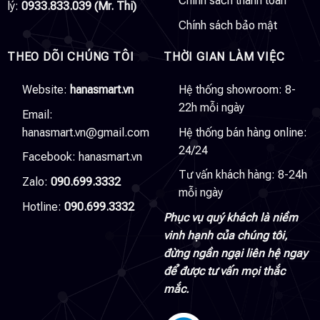
Chính sách thanh toán
lý:
0933.833.039 (Mr. Thi)
Chính sách bảo mật
THEO DÕI CHÚNG TÔI
THỜI GIAN LÀM VIỆC
Website:
hanasmart.vn
Hệ thống showroom: 8-
22h mỗi ngày
Email:
hanasmart.vn@gmail.com
Hệ thống bán hàng online:
24/24
Facebook:
hanasmart.vn
Tư vấn khách hàng: 8-24h
Zalo:
090.699.3332
mỗi ngày
Hotline:
090.699.3332
Phục vụ quý khách là niềm
vinh hạnh của chúng tôi,
đừng ngần ngại liên hệ ngay
để được tư vấn mọi thắc
mắc.