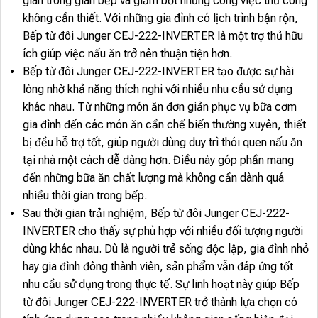
gian trong gian bếp và giảm bớt những công việc thủ công
không cần thiết. Với những gia đình có lịch trình bận rộn,
Bếp từ đôi Junger CEJ-222-INVERTER là một trợ thủ hữu
ích giúp việc nấu ăn trở nên thuận tiện hơn.
Bếp từ đôi Junger CEJ-222-INVERTER tạo được sự hài
lòng nhờ khả năng thích nghi với nhiều nhu cầu sử dụng
khác nhau. Từ những món ăn đơn giản phục vụ bữa cơm
gia đình đến các món ăn cần chế biến thường xuyên, thiết
bị đều hỗ trợ tốt, giúp người dùng duy trì thói quen nấu ăn
tại nhà một cách dễ dàng hơn. Điều này góp phần mang
đến những bữa ăn chất lượng mà không cần dành quá
nhiều thời gian trong bếp.
Sau thời gian trải nghiệm, Bếp từ đôi Junger CEJ-222-
INVERTER cho thấy sự phù hợp với nhiều đối tượng người
dùng khác nhau. Dù là người trẻ sống độc lập, gia đình nhỏ
hay gia đình đông thành viên, sản phẩm vẫn đáp ứng tốt
nhu cầu sử dụng trong thực tế. Sự linh hoạt này giúp Bếp
từ đôi Junger CEJ-222-INVERTER trở thành lựa chọn có