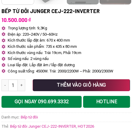
BẾP TỪ ĐÔI JUNGER CEJ-222-INVERTER
10.500.000
₫
Trọng lượng tịnh: 9,3Kg
Điện áp: 220–240V / 50–60Hz
Kích thước lắp đặt âm: 670 x 400 mm
Kích thước sản phẩm: 735 x 435 x 80 mm
Kích thước vùng nấu: Trái 19cm; Phải 19cm
Số vùng nấu: 2 vùng nấu
Loại lắp đặt: Lắp đặt âm / lắp đặt dương
Công suất tổng: 4500W. Trái: 2000/2200W – Phải: 2000/2300W
Bếp từ đôi Junger CEJ-222-INVERTER số lượng
THÊM VÀO GIỎ HÀNG
GỌI NGAY 090.699.3332
HOTLINE
Danh mục:
Bếp từ đôi
Thẻ:
Bếp từ đôi Junger CEJ-222-INVERTER
,
HOT2026