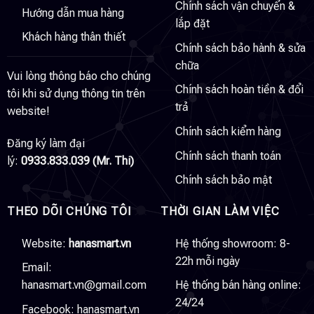
Chính sách vận chuyển &
Hướng dẫn mua hàng
lắp đặt
Khách hàng thân thiết
Chính sách bảo hành & sửa
chữa
Vui lòng thông báo cho chúng
Chính sách hoàn tiền & đổi
tôi khi sử dụng thông tin trên
trả
website!
Chính sách kiểm hàng
Đăng ký làm đại
Chính sách thanh toán
lý:
0933.833.039 (Mr. Thi)
Chính sách bảo mật
THEO DÕI CHÚNG TÔI
THỜI GIAN LÀM VIỆC
Website:
hanasmart.vn
Hệ thống showroom: 8-
22h mỗi ngày
Email:
hanasmart.vn@gmail.com
Hệ thống bán hàng online:
24/24
Facebook:
hanasmart.vn