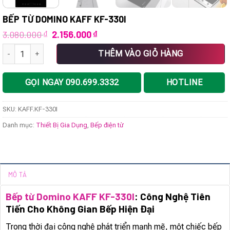
BẾP TỪ DOMINO KAFF KF-330I
Giá
Giá
3.080.000
₫
2.156.000
₫
gốc
hiện
Bếp từ Domino KAFF KF-330I số lượng
là:
tại
THÊM VÀO GIỎ HÀNG
3.080.000 ₫.
là:
2.156.000 ₫.
GỌI NGAY 090.699.3332
HOTLINE
SKU:
KAFF.KF-330I
Danh mục:
Thiết Bị Gia Dụng
,
Bếp điện từ
MÔ TẢ
Bếp từ Domino KAFF KF-330I
: Công Nghệ Tiên
Tiến Cho Không Gian Bếp Hiện Đại
Trong thời đại công nghệ phát triển mạnh mẽ, một chiếc bếp