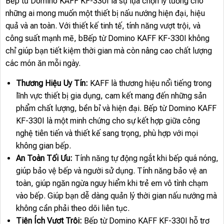
Bếp từ Domino KAFF KF-330I là sự lựa chọn lý tưởng cho
những ai mong muốn một thiết bị nấu nướng hiện đại, hiệu
quả và an toàn. Với thiết kế tinh tế, tính năng vượt trội, và
công suất mạnh mẽ, bBếp từ Domino KAFF KF-330I không
chỉ giúp bạn tiết kiệm thời gian mà còn nâng cao chất lượng
các món ăn mỗi ngày.
Thương Hiệu Uy Tín:
KAFF là thương hiệu nổi tiếng trong
lĩnh vực thiết bị gia dụng, cam kết mang đến những sản
phẩm chất lượng, bền bỉ và hiện đại. Bếp từ Domino KAFF
KF-330I là một minh chứng cho sự kết hợp giữa công
nghệ tiên tiến và thiết kế sang trọng, phù hợp với mọi
không gian bếp.
An Toàn Tối Ưu:
Tính năng tự động ngắt khi bếp quá nóng,
giúp bảo vệ bếp và người sử dụng. Tính năng bảo vệ an
toàn, giúp ngăn ngừa nguy hiểm khi trẻ em vô tình chạm
vào bếp. Giúp bạn dễ dàng quản lý thời gian nấu nướng mà
không cần phải theo dõi liên tục.
Tiện Ích Vượt Trội:
Bếp từ Domino KAFF KF-330I hỗ trợ