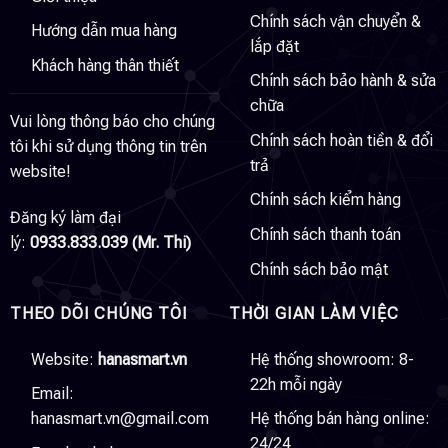
Chính sách vận chuyển &
Hướng dẫn mua hàng
lắp đặt
Khách hàng thân thiết
Chính sách bảo hành & sửa
chữa
Vui lòng thông báo cho chúng
Chính sách hoàn tiền & đổi
tôi khi sử dụng thông tin trên
trả
website!
Chính sách kiểm hàng
Đăng ký làm đại
Chính sách thanh toán
lý:
0933.833.039 (Mr. Thi)
Chính sách bảo mật
THEO DÕI CHÚNG TÔI
THỜI GIAN LÀM VIỆC
Website:
hanasmart.vn
Hệ thống showroom: 8-
22h mỗi ngày
Email:
hanasmart.vn@gmail.com
Hệ thống bán hàng online:
24/24