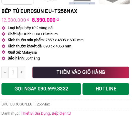
BẾP TỪ EUROSUN EU-T256MAX
Giá
Giá
12.380.000
₫
8.390.000
₫
gốc
hiện
Loại bếp:
bếp từ 2 vùng nấu
là:
tại
Chất liệu:
Kính EURO Platinum
12.380.000 ₫.
là:
8.390.000 ₫.
Kích thước sản phẩm:
735R x 430S x 60C mm
Kích thước khoét đá
: 690R x 405S mm
Xuất xứ:
Malaysia
Bảo hành:
36 tháng
Bếp từ EUROSUN EU-T256Max số lượng
THÊM VÀO GIỎ HÀNG
GỌI NGAY 090.699.3332
HOTLINE
SKU:
EUROSUN.EU-T256Max
Danh mục:
Thiết Bị Gia Dụng
,
Bếp điện từ