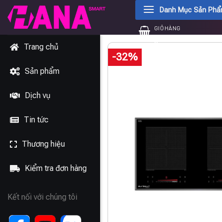
Chuyển
Danh Mục Sản Ph
đến
GIỎ HÀNG
nội
0
₫
dung
Trang chủ
-32%
Sản phẩm
Dịch vụ
Tin tức
Thương hiệu
Kiểm tra đơn hàng
Kết nối với chúng tôi