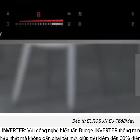
Bếp từ EUROSUN EU-T688Max
ge INVERTER
: Với công nghệ biến tần Bridge INVERTER thông mi
 thấp nhất mà không cần phải tắt mở, giúp tiết kiệm đến 30% điệ