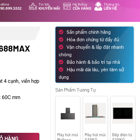
otline
Tin tức
Hệ thống
Thông tin
90.699.3332
KHUYẾN MÃI
CỬA HÀNG
LIÊN HỆ
Sản phẩm chính hãng
Hóa đơn chứng từ đầy đủ
T688MAX
Vận chuyển & lắp đặt nhanh
chóng
Giá
Bảo hành & bảo trì tại nhà
hiện
Hậu mãi dài lâu, yên tâm sử
tại
dụng
t 4 cạnh, viền hợp
là:
10.300.000 ₫.
Sản Phẩm Tương Tự
x 60C mm
Máy hút mùi
Máy hút mùi
Bếp điện từ
IỎ HÀNG
Malloca
SANKO
SANKO