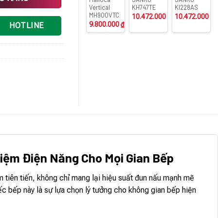
Vertical
KH747TE
KI228AS
MH900VTC
10.472.000
₫
10.472.000
₫
9.800.000
₫
HOTLINE
 Kiệm Điện Năng Cho Mọi Gian Bếp
ên tiến, không chỉ mang lại hiệu suất đun nấu mạnh mẽ
iếc bếp này là sự lựa chọn lý tưởng cho không gian bếp hiện