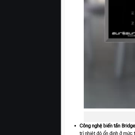
Công nghệ biến tần Brid
trì nhiệt độ ổn định ở mức