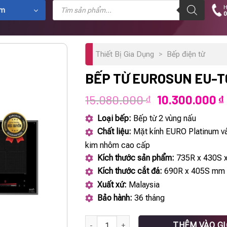
Tìm
H
kiếm
ẩm
0
sản
phẩm
Thiết Bị Gia Dụng
>
Bếp điện từ
BẾP TỪ EUROSUN EU-
Giá
15.080.000
10.300.000
₫
₫
gốc
Loại bếp:
Bếp từ 2 vùng nấu
là:
Chất liệu:
Mặt kính EURO Platinum vá
15.080.000 ₫.
kim nhôm cao cấp
Kích thước sản phẩm:
735R x 430S 
Kích thước cắt đá:
690R x 405S mm
Xuất xứ:
Malaysia
Bảo hành:
36 tháng
Bếp từ EUROSUN EU-T688Max số lượng
THÊM VÀO G