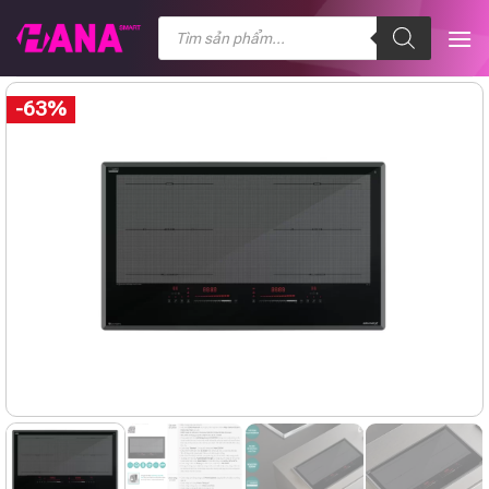
Chuyển
Tìm
kiếm
đến
sản
nội
phẩm
dung
-63%