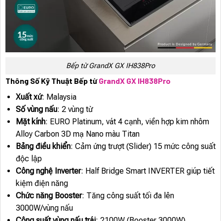
Bếp từ GrandX GX IH838Pro
Thông Số Kỹ Thuật Bếp từ
GrandX GX IH838Pro
Xuất xứ
: Malaysia
Số vùng nấu
: 2 vùng từ
Mặt kính
: EURO Platinum, vát 4 cạnh, viền hợp kim nhôm
Alloy Carbon 3D mạ Nano màu Titan
Bảng điều khiển
: Cảm ứng trượt (Slider) 15 mức công suất
độc lập
Công nghệ Inverter
: Half Bridge Smart INVERTER giúp tiết
kiệm điện năng
Chức năng Booster
: Tăng công suất tối đa lên
3000W/vùng nấu
Công suất vùng nấu trái
: 2100W (Booster 3000W)