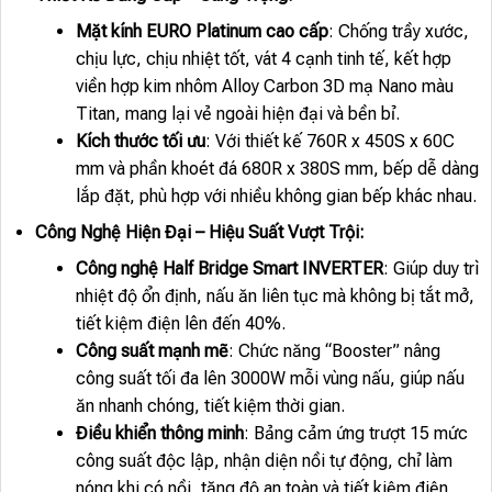
Mặt kính EURO Platinum cao cấp
: Chống trầy xước,
chịu lực, chịu nhiệt tốt, vát 4 cạnh tinh tế, kết hợp
viền hợp kim nhôm Alloy Carbon 3D mạ Nano màu
Titan, mang lại vẻ ngoài hiện đại và bền bỉ.
Kích thước tối ưu
: Với thiết kế 760R x 450S x 60C
mm và phần khoét đá 680R x 380S mm, bếp dễ dàng
lắp đặt, phù hợp với nhiều không gian bếp khác nhau.
Công Nghệ Hiện Đại – Hiệu Suất Vượt Trội:
Công nghệ Half Bridge Smart INVERTER
: Giúp duy trì
nhiệt độ ổn định, nấu ăn liên tục mà không bị tắt mở,
tiết kiệm điện lên đến 40%.
Công suất mạnh mẽ
: Chức năng “Booster” nâng
công suất tối đa lên 3000W mỗi vùng nấu, giúp nấu
ăn nhanh chóng, tiết kiệm thời gian.
Điều khiển thông minh
: Bảng cảm ứng trượt 15 mức
công suất độc lập, nhận diện nồi tự động, chỉ làm
nóng khi có nồi, tăng độ an toàn và tiết kiệm điện.