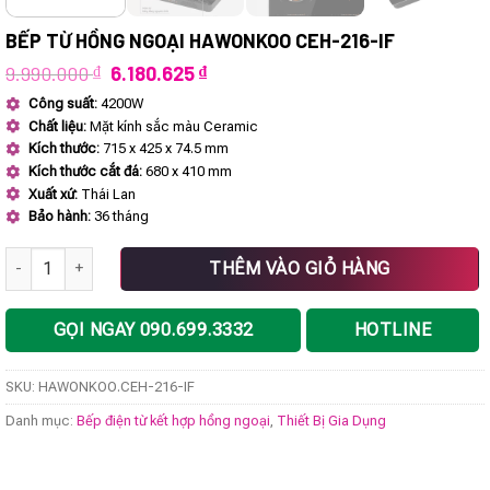
BẾP TỪ HỒNG NGOẠI HAWONKOO CEH-216-IF
Giá
Giá
9.990.000
₫
6.180.625
₫
gốc
hiện
Công suất:
4200W
là:
tại
Chất liệu:
Mặt kính sắc màu Ceramic
9.990.000 ₫.
là:
6.180.625 ₫.
Kích thước:
715 x 425 x 74.5 mm
Kích thước cắt đá:
680 x 410 mm
Xuất xứ:
Thái Lan
Bảo hành:
36 tháng
Bếp từ hồng ngoại HAWONKOO CEH-216-IF số lượng
THÊM VÀO GIỎ HÀNG
GỌI NGAY 090.699.3332
HOTLINE
SKU:
HAWONKOO.CEH-216-IF
Danh mục:
Bếp điện từ kết hợp hồng ngoại
,
Thiết Bị Gia Dụng