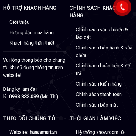
HỖ TRỢ KHÁCH HÀNG
CHÍNH SÁCH KHÁCH
HÀNG
Giới thiệu
Chính sách vận chuyển &
Hướng dẫn mua hàng
lắp đặt
Khách hàng thân thiết
Chính sách bảo hành & sửa
chữa
Vui lòng thông báo cho chúng
Chính sách hoàn tiền & đổi
tôi khi sử dụng thông tin trên
trả
website!
Chính sách kiểm hàng
Đăng ký làm đại
Chính sách thanh toán
lý:
0933.833.039 (Mr. Thi)
Chính sách bảo mật
THEO DÕI CHÚNG TÔI
THỜI GIAN LÀM VIỆC
Website:
hanasmart.vn
Hệ thống showroom: 8-