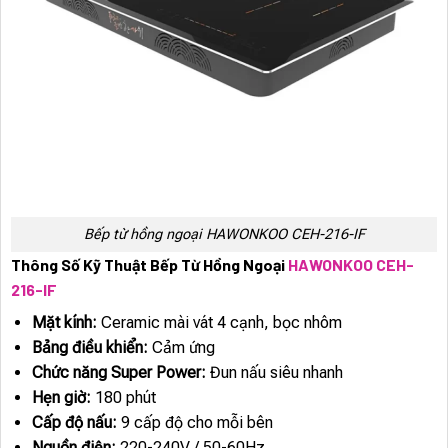
Bếp từ hồng ngoại HAWONKOO CEH-216-IF
Thông Số Kỹ Thuật Bếp Từ Hồng Ngoại
HAWONKOO CEH-
216-IF
Mặt kính:
Ceramic mài vát 4 cạnh, bọc nhôm
Bảng điều khiển:
Cảm ứng
Chức năng Super Power:
Đun nấu siêu nhanh
Hẹn giờ:
180 phút
Cấp độ nấu:
9 cấp độ cho mỗi bên
Nguồn điện:
220-240V / 50-60Hz