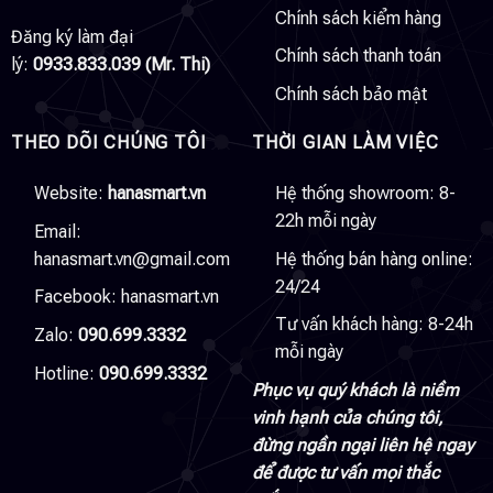
Chính sách kiểm hàng
Đăng ký làm đại
Chính sách thanh toán
lý:
0933.833.039 (Mr. Thi)
Chính sách bảo mật
THEO DÕI CHÚNG TÔI
THỜI GIAN LÀM VIỆC
Website:
hanasmart.vn
Hệ thống showroom: 8-
22h mỗi ngày
Email:
hanasmart.vn@gmail.com
Hệ thống bán hàng online:
24/24
Facebook:
hanasmart.vn
Tư vấn khách hàng: 8-24h
Zalo:
090.699.3332
mỗi ngày
Hotline:
090.699.3332
Phục vụ quý khách là niềm
vinh hạnh của chúng tôi,
đừng ngần ngại liên hệ ngay
để được tư vấn mọi thắc