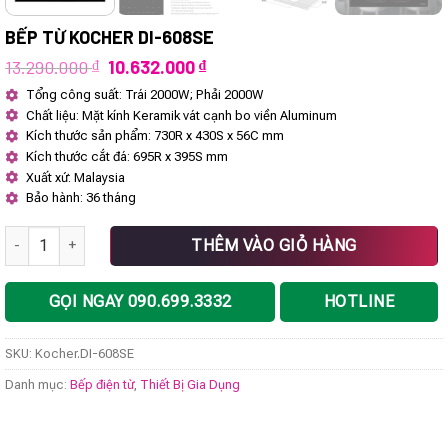
BẾP TỪ KOCHER DI-608SE
Giá
Giá
13.290.000
₫
10.632.000
₫
gốc
hiện
Tổng công suất: Trái 2000W; Phải 2000W
là:
tại
Chất liệu: Mặt kính Keramik vát cạnh bo viền Aluminum
13.290.000 ₫.
là:
10.632.000 ₫.
Kích thước sản phẩm: 730R x 430S x 56C mm
Kích thước cắt đá: 695R x 395S mm
Xuất xứ: Malaysia
Bảo hành: 36 tháng
Bếp từ Kocher DI-608SE số lượng
THÊM VÀO GIỎ HÀNG
GỌI NGAY 090.699.3332
HOTLINE
SKU:
Kocher.DI-608SE
Danh mục:
Bếp điện từ
,
Thiết Bị Gia Dụng