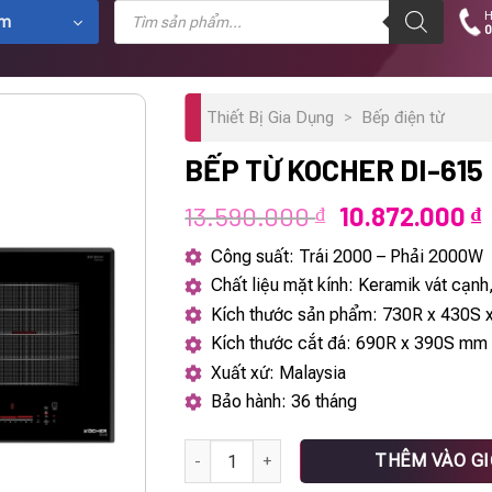
Tìm
H
kiếm
ẩm
0
sản
phẩm
Thiết Bị Gia Dụng
>
Bếp điện từ
BẾP TỪ KOCHER DI-615
Giá
G
13.590.000
10.872.000
₫
₫
gốc
h
Công suất: Trái 2000 – Phải 2000W
là:
t
Chất liệu mặt kính: Keramik vát cạnh
13.590.000 ₫.
l
Kích thước sản phẩm: 730R x 430S
1
Kích thước cắt đá: 690R x 390S mm
Xuất xứ: Malaysia
Bảo hành: 36 tháng
Bếp từ Kocher DI-615 số lượng
THÊM VÀO G