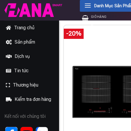
Chuyển
Danh Mục Sản Ph
đến
GIỎ HÀNG
nội
0
₫
dung
Trang chủ
-20%
Sản phẩm
Dịch vụ
Tin tức
Thương hiệu
Kiểm tra đơn hàng
Kết nối với chúng tôi