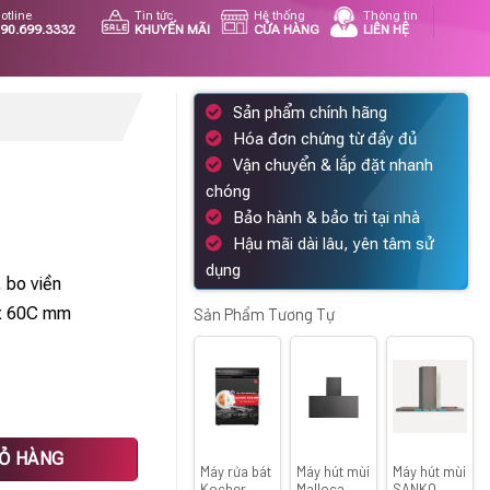
otline
Tin tức
Hệ thống
Thông tin
90.699.3332
KHUYẾN MÃI
CỬA HÀNG
LIÊN HỆ
Sản phẩm chính hãng
Hóa đơn chứng từ đầy đủ
Vận chuyển & lắp đặt nhanh
chóng
iá
Bảo hành & bảo trì tại nhà
iện
Hậu mãi dài lâu, yên tâm sử
ại
dụng
, bo viền
à:
 x 60C mm
0.872.000 ₫.
Sản Phẩm Tương Tự
IỎ HÀNG
Máy rửa bát
Máy hút mùi
Máy hút mùi
Kocher
Malloca
SANKO