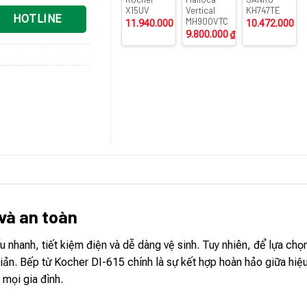
X15UV
Vertical
KH747TE
HOTLINE
MH900VTC
11.940.000
₫
10.472.000
₫
9.800.000
₫
 và an toàn
u nhanh, tiết kiệm điện và dễ dàng vệ sinh. Tuy nhiên, để lựa ch
ản. Bếp từ Kocher DI-615 chính là sự kết hợp hoàn hảo giữa hiệ
 mọi gia đình.