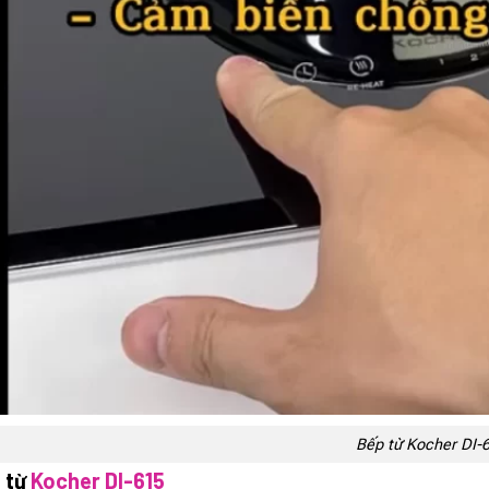
Bếp từ Kocher DI-
 từ
Kocher DI-615