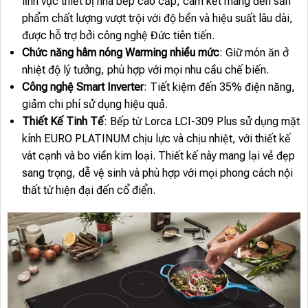
lĩnh vực thiết bị nhà bếp cao cấp, cam kết mang đến sản
phẩm chất lượng vượt trội với độ bền và hiệu suất lâu dài,
được hỗ trợ bởi công nghệ Đức tiên tiến.
Chức năng hâm nóng Warming nhiều mức
: Giữ món ăn ở
nhiệt độ lý tưởng, phù hợp với mọi nhu cầu chế biến.
Công nghệ Smart Inverter
: Tiết kiệm đến 35% điện năng,
giảm chi phí sử dụng hiệu quả.
Thiết Kế Tinh Tế
: Bếp từ Lorca LCI-309 Plus sử dụng mặt
kính EURO PLATINUM chịu lực và chịu nhiệt, với thiết kế
vát cạnh và bo viền kim loại. Thiết kế này mang lại vẻ đẹp
sang trọng, dễ vệ sinh và phù hợp với mọi phong cách nội
thất từ hiện đại đến cổ điển.