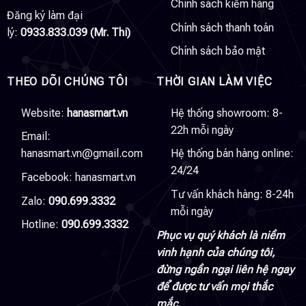
Chính sách kiểm hàng
Đăng ký làm đại
Chính sách thanh toán
lý:
0933.833.039 (Mr. Thi)
Chính sách bảo mật
THEO DÕI CHÚNG TÔI
THỜI GIAN LÀM VIỆC
Website:
hanasmart.vn
Hệ thống showroom: 8-
22h mỗi ngày
Email:
hanasmart.vn@gmail.com
Hệ thống bán hàng online:
24/24
Facebook:
hanasmart.vn
Tư vấn khách hàng: 8-24h
Zalo:
090.699.3332
mỗi ngày
Hotline:
090.699.3332
Phục vụ quý khách là niềm
vinh hạnh của chúng tôi,
đừng ngần ngại liên hệ ngay
để được tư vấn mọi thắc
mắc.