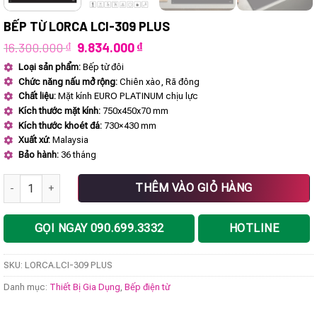
BẾP TỪ LORCA LCI-309 PLUS
Giá
Giá
16.300.000
₫
9.834.000
₫
gốc
hiện
Loại sản phẩm:
Bếp từ đôi
là:
tại
Chức năng nấu mở rộng:
Chiên xào, Rã đông
16.300.000 ₫.
là:
9.834.000 ₫.
Chất liệu:
Mặt kính EURO PLATINUM chịu lực
Kích thước mặt kính:
750x450x70 mm
Kích thước khoét đá:
730×430 mm
Xuất xứ:
Malaysia
Bảo hành:
36 tháng
Bếp từ LORCA LCI-309 PLUS số lượng
THÊM VÀO GIỎ HÀNG
GỌI NGAY 090.699.3332
HOTLINE
SKU:
LORCA.LCI-309 PLUS
Danh mục:
Thiết Bị Gia Dụng
,
Bếp điện từ