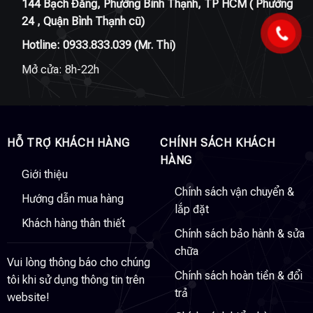
144 Bạch Đằng, Phường Bình Thạnh, TP HCM ( Phường
24 , Quận Bình Thạnh cũ)
Hotline:
0933.833.039
(Mr. Thi)
Mở cửa: 8h-22h
HỖ TRỢ KHÁCH HÀNG
CHÍNH SÁCH KHÁCH
HÀNG
Giới thiệu
Chính sách vận chuyển &
Hướng dẫn mua hàng
lắp đặt
Khách hàng thân thiết
Chính sách bảo hành & sửa
chữa
Vui lòng thông báo cho chúng
Chính sách hoàn tiền & đổi
tôi khi sử dụng thông tin trên
trả
website!