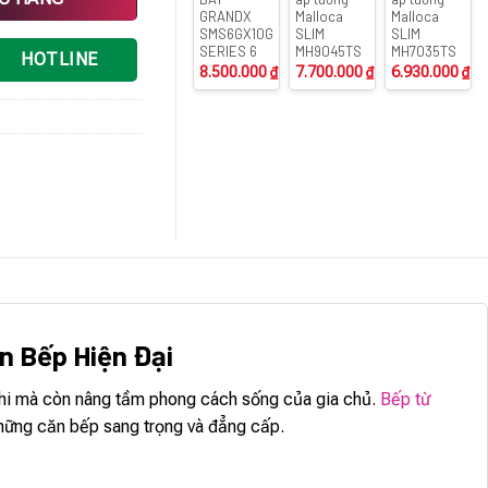
GRANDX
Malloca
Malloca
SMS6GX10G
SLIM
SLIM
SERIES 6
MH9045TS
MH7035TS
HOTLINE
8.500.000
₫
7.700.000
₫
6.930.000
₫
n Bếp Hiện Đại
nghi mà còn nâng tầm phong cách sống của gia chủ.
Bếp từ
 những căn bếp sang trọng và đẳng cấp.