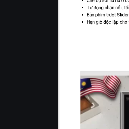
Chế độ sôi liu riu ở
Tự động nhận nồi, tối
Bàn phím trượt Slider
Hẹn giờ độc lập cho t