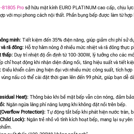
I-81805 Pro
sở hữu mặt kính EURO PLATINUM cao cấp, chịu lực, ch
hợp với mọi phong cách nội thất. Phần bụng bếp được làm từ hợp
hông minh:
Tiết kiệm đến 35% điện năng, giúp giảm chi phí sử d
và rã đông:
Hỗ trợ hâm nóng ở nhiều mức nhiệt và rã đông thực ph
t thấp:
Duy trì nhiệt độ ổn định từ 100-300W, lý tưởng cho các mó
 chỉ hoạt động khi nhận diện đúng nồi, tăng hiệu suất và tiết ki
:
Điều khiển cảm ứng hiện đại với nhiều mức công suất, tích hợp
vùng nấu có thể cài đặt thời gian lên đến 99 phút, giúp bạn dễ d
esidual Heat):
Thông báo khi bề mặt bếp vẫn còn nóng, đảm bảo 
ồi:
Ngăn ngừa lãng phí năng lượng khi không đặt nồi trên bếp.
(Overflow Protection):
Tự động tắt bếp khi phát hiện nước tràn, b
(Child Lock):
Ngăn trẻ nhỏ vô tình kích hoạt bếp, mang lại sự yên 
 phẩm.