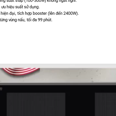
 công suất thấp (100-300W) không ngắt nghỉ.
 ưu hiệu suất sử dụng.
 hiện đại, tích hợp booster (lên đến 2400W).
ừng vùng nấu, tối đa 99 phút.