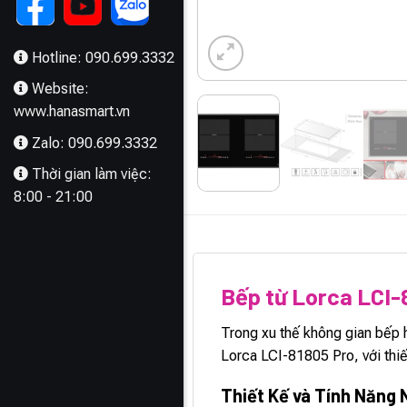
Hotline: 090.699.3332
Website:
www.hanasmart.vn
Zalo: 090.699.3332
Thời gian làm việc:
8:00 - 21:00
MÔ TẢ
Bếp từ Lorca LCI-
Trong xu thế không gian bếp 
Lorca LCI-81805 Pro, với thiế
Thiết Kế và Tính Năng 