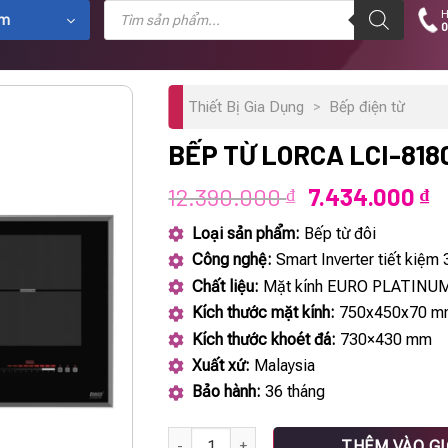
Tìm
H
kiếm
ẩm
0
sản
phẩm
Thiết Bị Gia Dụng
>
Bếp điện từ
BẾP TỪ LORCA LCI-818
Giá
G
12.390.000
7.434.000
₫
₫
gốc
h
Loại sản phẩm:
Bếp từ đôi
là:
tạ
Công nghệ:
Smart Inverter tiết kiệm
12.390.000 ₫.
là
Chất liệu:
Mặt kính EURO PLATINUM 
7
Kích thước mặt kính:
750x450x70 
Kích thước khoét đá:
730×430 mm
Xuất xứ:
Malaysia
Bảo hành:
36 tháng
Bếp từ LORCA LCI-81805 PRO số lượng
THÊM VÀO G