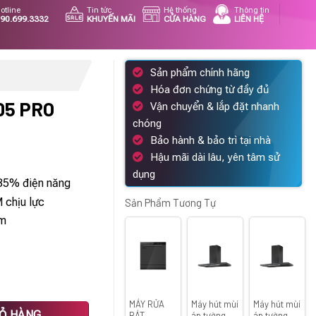
otline
Tin tức
Hệ thống
Thông tin
90.699.3332
KHUYẾN MÃI
CỬA HÀNG
LIÊN HỆ
Sản phẩm chính hãng
Hóa đơn chứng từ đầy đủ
05 PRO
Vận chuyển & lắp đặt nhanh
chóng
iá
Bảo hành & bảo trì tại nhà
iện
Hậu mãi dài lâu, yên tâm sử
i
dụng
 35% điện năng
:
chịu lực
.434.000 ₫.
Sản Phẩm Tương Tự
mm
MÁY RỬA
Máy hút mùi
Máy hút mùi
IỎ HÀNG
BÁT
áp tường
áp tường