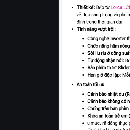
Thiết kế:
Bếp từ
Lorca LC
vẻ đẹp sang trọng và phù 
định trong thời gian dài.
Tính năng vượt trội:
Công nghệ Inverter t
Chức năng hâm nóng 
Sôi liu riu ở công suấ
Tự động nhận nồi:
Bếp
Bàn phím trượt Slider
Hẹn giờ độc lập:
Mỗi 
An toàn tối ưu:
Cảnh báo nhiệt dư (R
Cảnh báo không có n
Chống tràn bàn phím 
Khóa an toàn trẻ em 
u mức, rã đông thực