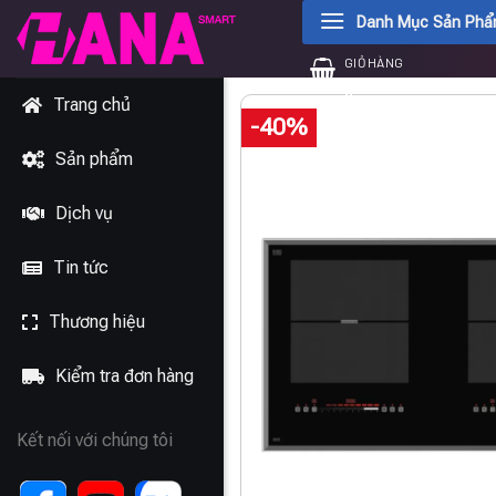
Chuyển
Danh Mục Sản Ph
đến
GIỎ HÀNG
nội
0
₫
dung
Trang chủ
-40%
Sản phẩm
Dịch vụ
Tin tức
Thương hiệu
Kiểm tra đơn hàng
Kết nối với chúng tôi